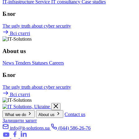
IT-infrastructure
Service
IT consultancy
Case studies
Блог
The ugly truth about cyber security
Всі статті
About us
News
Tenders
Statuses
Careers
Блог
The ugly truth about cyber security
Всі статті
Contact us
What we do
About us
Залишити запит
info@it-solutions.ua
(044) 586-26-76