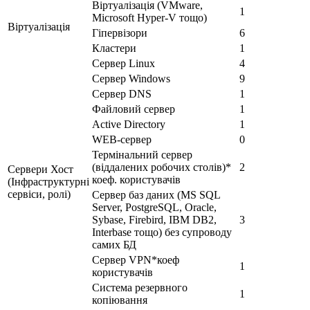
Віртуалізація (VMware,
1
Microsoft Hyper-V тощо)
Віртуалізація
Гіпервізори
6
Кластери
1
Сервер Linux
4
Сервер Windows
9
Сервер DNS
1
Файловий сервер
1
Active Directory
1
WEB-сервер
0
Термінальний сервер
(віддалених робочих столів)*
2
Сервери Хост
коеф. користувачів
(Інфраструктурні
сервіси, ролі)
Сервер баз даних (MS SQL
Server, PostgreSQL, Oracle,
Sybase, Firebird, IBM DB2,
3
Interbase тощо) без супроводу
самих БД
Сервер VPN*коеф
1
користувачів
Система резервного
1
копіювання