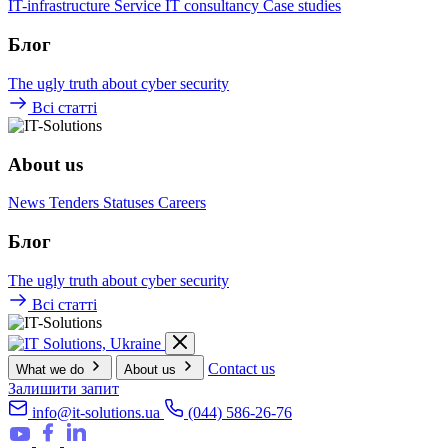
IT-infrastructure
Service
IT consultancy
Case studies
Блог
The ugly truth about cyber security
Всі статті
About us
News
Tenders
Statuses
Careers
Блог
The ugly truth about cyber security
Всі статті
Contact us
What we do
About us
Залишити запит
info@it-solutions.ua
(044) 586-26-76