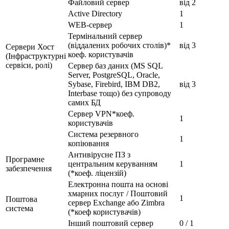
Файловий сервер
від 2
Active Directory
1
WEB-сервер
1
Термінальний сервер
(віддалених робочих столів)*
від 3
Сервери Хост
коеф. користувачів
(Інфраструктурні
сервіси, ролі)
Сервер баз даних (MS SQL
Server, PostgreSQL, Oracle,
Sybase, Firebird, IBM DB2,
від 3
Interbase тощо) без супроводу
самих БД
Сервер VPN*коеф.
1
користувачів
Система резервного
1
копіювання
Антивірусне ПЗ з
Програмне
центральним керуванням
1
забезпечення
(*коеф. ліцензій)
Електронна пошта на основі
хмарних послуг / Поштовий
1
Поштова
сервер Exchange або Zimbra
система
(*коеф користувачів)
Інший поштовий сервер
0 / 1