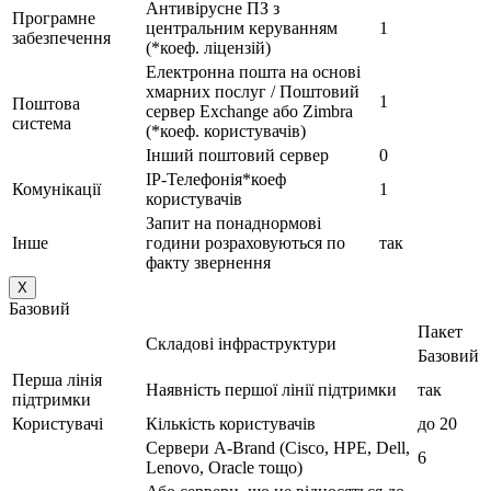
Антивірусне ПЗ з
Програмне
центральним керуванням
1
забезпечення
(*коеф. ліцензій)
Електронна пошта на основі
хмарних послуг / Поштовий
1
Поштова
сервер Exchange або Zimbra
система
(*коеф. користувачів)
Інший поштовий сервер
0
IP-Телефонія*коеф
Комунікації
1
користувачів
Запит на понаднормові
Інше
години розраховуються по
так
факту звернення
X
Базовий
Пакет
Складові інфраструктури
Базовий
Перша лінія
Наявність першої лінії підтримки
так
підтримки
Користувачі
Кількість користувачів
до 20
Сервери A-Brand (Cisco, HPE, Dell,
6
Lenovo, Oracle тощо)