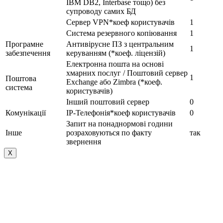
IBM DB2, Interbase тощо) без
супроводу самих БД
Сервер VPN*коеф користувачів
1
Система резервного копіювання
1
Програмне
Антивірусне ПЗ з центральним
1
забезпечення
керуванням (*коеф. ліцензій)
Електронна пошта на основі
хмарних послуг / Поштовий сервер
1
Поштова
Exchange або Zimbra (*коеф.
система
користувачів)
Інший поштовий сервер
0
Комунікації
IP-Телефонія*коеф користувачів
0
Запит на понаднормові години
Інше
розраховуються по факту
так
звернення
Х