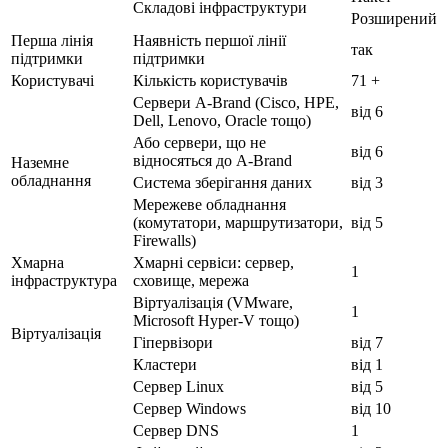
Складові інфраструктури
Розширений
Перша лінія
Наявність першої лінії
так
підтримки
підтримки
Користувачі
Кількість користувачів
71 +
Сервери A-Brand (Cisco, HPE,
від 6
Dell, Lenovo, Oracle тощо)
Або сервери, що не
від 6
відносяться до A-Brand
Наземне
обладнання
Система зберігання даних
від 3
Мережеве обладнання
(комутатори, маршрутизатори,
від 5
Firewalls)
Хмарна
Хмарні сервіси: сервер,
1
інфраструктура
сховище, мережа
Віртуалізація (VMware,
1
Microsoft Hyper-V тощо)
Віртуалізація
Гіпервізори
від 7
Кластери
від 1
Сервер Linux
від 5
Сервер Windows
від 10
Сервер DNS
1