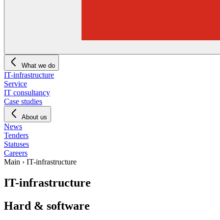
What we do
IT-infrastructure
Service
IT consultancy
Case studies
About us
News
Tenders
Statuses
Careers
Main
›
IT-infrastructure
IT-infrastructure
Hard & software