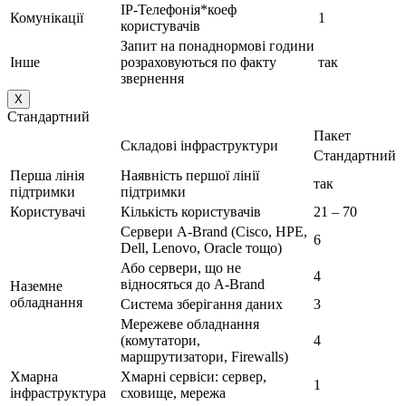
IP-Телефонія*коеф
Комунікації
1
користувачів
Запит на понаднормові години
Інше
розраховуються по факту
так
звернення
X
Стандартний
Пакет
Складові інфраструктури
Стандартний
Перша лінія
Наявність першої лінії
так
підтримки
підтримки
Користувачі
Кількість користувачів
21 – 70
Сервери A-Brand (Cisco, HPE,
6
Dell, Lenovo, Oracle тощо)
Або сервери, що не
4
відносяться до A-Brand
Наземне
обладнання
Система зберігання даних
3
Мережеве обладнання
(комутатори,
4
маршрутизатори, Firewalls)
Хмарна
Хмарні сервіси: сервер,
1
інфраструктура
сховище, мережа