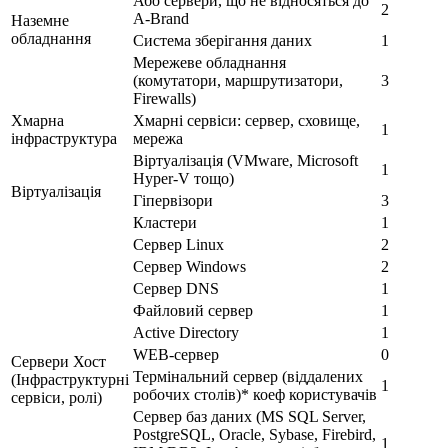
Або сервери, що не відносяться до
2
A-Brand
Наземне
обладнання
Система зберігання даних
1
Мережеве обладнання
(комутатори, маршрутизатори,
3
Firewalls)
Хмарна
Хмарні сервіси: сервер, сховище,
1
інфраструктура
мережа
Віртуалізація (VMware, Microsoft
1
Hyper-V тощо)
Віртуалізація
Гіпервізори
3
Кластери
1
Сервер Linux
2
Сервер Windows
2
Сервер DNS
1
Файловий сервер
1
Active Directory
1
WEB-сервер
0
Сервери Хост
Термінальний сервер (віддалених
(Інфраструктурні
1
робочих столів)* коеф користувачів
сервіси, ролі)
Сервер баз даних (MS SQL Server,
PostgreSQL, Oracle, Sybase, Firebird,
1