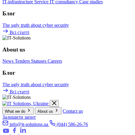
IT-infrastructure
Service
IT consultancy
Case studies
Блог
The ugly truth about cyber security
Всі статті
About us
News
Tenders
Statuses
Careers
Блог
The ugly truth about cyber security
Всі статті
Contact us
What we do
About us
Залишити запит
info@it-solutions.ua
(044) 586-26-76