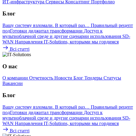
ИТ-инфраструктура
Сервисы
Консалтинг
Портфолио
Блог
Вашу систему взломали. В который раз…
Правильный рецепт
подГотовки диджитал трансформации
Доступ к
мультиоблачной среде и другие сценарии использования SD-
WAN
Направления IT-Solutions, которыми мы гордимся
Всі статті
О нас
О компании
Отчетность
Новости
Блог
Тендеры
Статусы
Вакансии
Блог
Вашу систему взломали. В который раз…
Правильный рецепт
подГотовки диджитал трансформации
Доступ к
мультиоблачной среде и другие сценарии использования SD-
WAN
Направления IT-Solutions, которыми мы гордимся
Всі статті