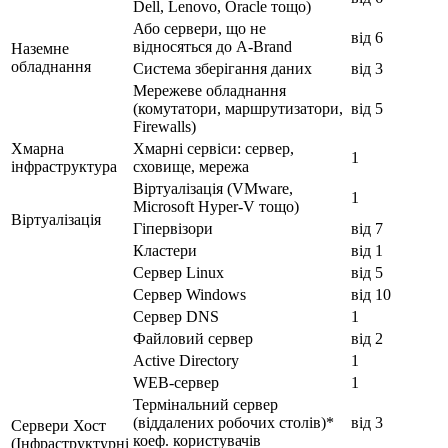
Dell, Lenovo, Oracle тощо)
Або сервери, що не
від 6
відносяться до A-Brand
Наземне
обладнання
Система зберігання даних
від 3
Мережеве обладнання
(комутатори, маршрутизатори,
від 5
Firewalls)
Хмарна
Хмарні сервіси: сервер,
1
інфраструктура
сховище, мережа
Віртуалізація (VMware,
1
Microsoft Hyper-V тощо)
Віртуалізація
Гіпервізори
від 7
Кластери
від 1
Сервер Linux
від 5
Сервер Windows
від 10
Сервер DNS
1
Файловий сервер
від 2
Active Directory
1
WEB-сервер
1
Термінальний сервер
(віддалених робочих столів)*
від 3
Сервери Хост
коеф. користувачів
(Інфраструктурні