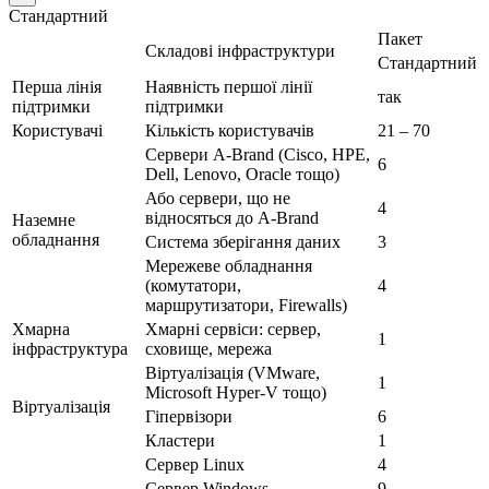
Стандартний
Пакет
Складові інфраструктури
Стандартний
Перша лінія
Наявність першої лінії
так
підтримки
підтримки
Користувачі
Кількість користувачів
21 – 70
Сервери A-Brand (Cisco, HPE,
6
Dell, Lenovo, Oracle тощо)
Або сервери, що не
4
відносяться до A-Brand
Наземне
обладнання
Система зберігання даних
3
Мережеве обладнання
(комутатори,
4
маршрутизатори, Firewalls)
Хмарна
Хмарні сервіси: сервер,
1
інфраструктура
сховище, мережа
Віртуалізація (VMware,
1
Microsoft Hyper-V тощо)
Віртуалізація
Гіпервізори
6
Кластери
1
Сервер Linux
4
Сервер Windows
9