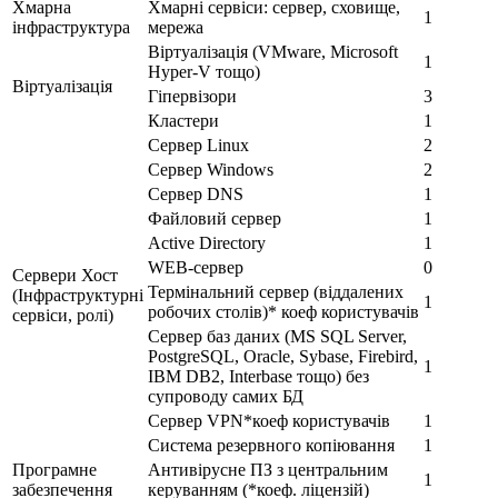
Хмарна
Хмарні сервіси: сервер, сховище,
1
інфраструктура
мережа
Віртуалізація (VMware, Microsoft
1
Hyper-V тощо)
Віртуалізація
Гіпервізори
3
Кластери
1
Сервер Linux
2
Сервер Windows
2
Сервер DNS
1
Файловий сервер
1
Active Directory
1
WEB-сервер
0
Сервери Хост
Термінальний сервер (віддалених
(Інфраструктурні
1
робочих столів)* коеф користувачів
сервіси, ролі)
Сервер баз даних (MS SQL Server,
PostgreSQL, Oracle, Sybase, Firebird,
1
IBM DB2, Interbase тощо) без
супроводу самих БД
Сервер VPN*коеф користувачів
1
Система резервного копіювання
1
Програмне
Антивірусне ПЗ з центральним
1
забезпечення
керуванням (*коеф. ліцензій)