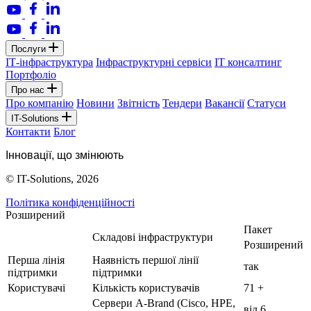
Послуги
ІТ-інфраструктура
Інфраструктурні сервіси
IT консалтинг
Портфоліо
Про нас
Про компанію
Новини
Звітність
Тендери
Вакансії
Статуси
IT-Solutions
Контакти
Блог
Інновації, що змінюють
© IT-Solutions, 2026
Політика конфіденційності
Розширений
Пакет
Складові інфраструктури
Розширений
Перша лінія
Наявність першої лінії
так
підтримки
підтримки
Користувачі
Кількість користувачів
71 +
Сервери A-Brand (Cisco, HPE,
від 6