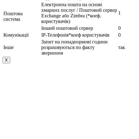
Електронна пошта на основі
хмарних послуг / Поштовий сервер
1
Поштова
Exchange або Zimbra (*коеф.
система
користувачів)
Інший поштовий сервер
0
Комунікації
IP-Телефонія*коеф користувачів
0
Запит на понаднормові години
Інше
розраховуються по факту
так
звернення
Х