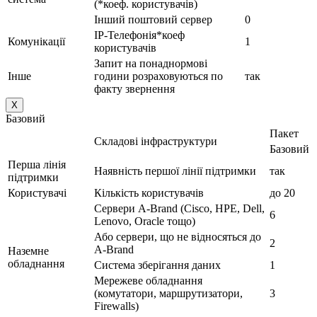
(*коеф. користувачів)
Інший поштовий сервер
0
IP-Телефонія*коеф
Комунікації
1
користувачів
Запит на понаднормові
Інше
години розраховуються по
так
факту звернення
X
Базовий
Пакет
Складові інфраструктури
Базовий
Перша лінія
Наявність першої лінії підтримки
так
підтримки
Користувачі
Кількість користувачів
до 20
Сервери A-Brand (Cisco, HPE, Dell,
6
Lenovo, Oracle тощо)
Або сервери, що не відносяться до
2
A-Brand
Наземне
обладнання
Система зберігання даних
1
Мережеве обладнання
(комутатори, маршрутизатори,
3
Firewalls)