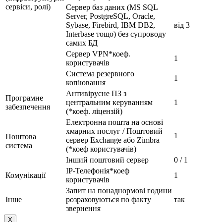
сервіси, ролі)
Сервер баз даних (MS SQL
Server, PostgreSQL, Oracle,
Sybase, Firebird, IBM DB2,
від 3
Interbase тощо) без супроводу
самих БД
Сервер VPN*коеф.
1
користувачів
Система резервного
1
копіювання
Антивірусне ПЗ з
Програмне
центральним керуванням
1
забезпечення
(*коеф. ліцензій)
Електронна пошта на основі
хмарних послуг / Поштовий
1
Поштова
сервер Exchange або Zimbra
система
(*коеф користувачів)
Інший поштовий сервер
0 / 1
IP-Телефонія*коеф
Комунікації
1
користувачів
Запит на понаднормові години
Інше
розраховуються по факту
так
звернення
X