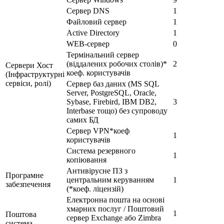
Сервер DNS
1
Файловий сервер
1
Active Directory
1
WEB-сервер
0
Термінальний сервер
(віддалених робочих столів)*
2
Сервери Хост
коеф. користувачів
(Інфраструктурні
сервіси, ролі)
Сервер баз даних (MS SQL
Server, PostgreSQL, Oracle,
Sybase, Firebird, IBM DB2,
3
Interbase тощо) без супроводу
самих БД
Сервер VPN*коеф
1
користувачів
Система резервного
1
копіювання
Антивірусне ПЗ з
Програмне
центральним керуванням
1
забезпечення
(*коеф. ліцензій)
Електронна пошта на основі
хмарних послуг / Поштовий
1
Поштова
сервер Exchange або Zimbra
система