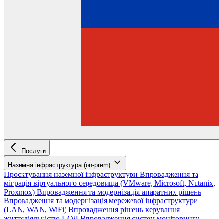
Послуги
Наземна інфраструктура (on-prem)
Проєктування наземної інфраструктури
Впровадження та
міграція віртуального середовища (VMware, Microsoft, Nutanix,
Proxmox)
Впровадження та модернізація апаратних рішень
Впровадження та модернізація мережевої інфраструктури
(LAN, WAN, WiFi)
Впровадження рішень керування
життєдіяльністю ЦОД
Впровадження систем моніторингу