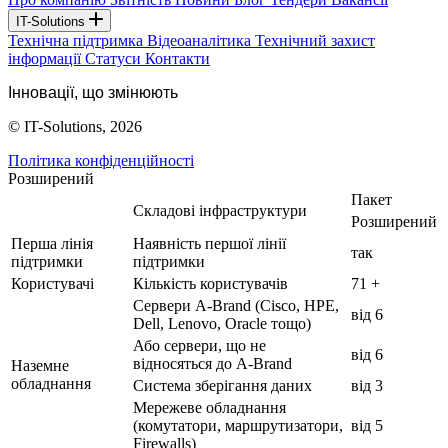
IT-Solutions
Технічна підтримка
Відеоаналітика
Технічний захист
інформації
Статуси
Контакти
Інновації, що змінюють
© IT-Solutions, 2026
Політика конфіденційності
Розширений
Пакет
Складові інфраструктури
Розширений
Перша лінія
Наявність першої лінії
так
підтримки
підтримки
Користувачі
Кількість користувачів
71 +
Сервери A-Brand (Cisco, HPE,
від 6
Dell, Lenovo, Oracle тощо)
Або сервери, що не
від 6
відносяться до A-Brand
Наземне
обладнання
Система зберігання даних
від 3
Мережеве обладнання
(комутатори, маршрутизатори,
від 5
Firewalls)