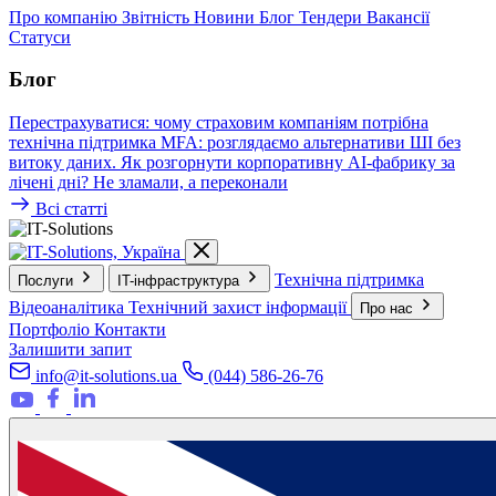
Про компанію
Звітність
Новини
Блог
Тендери
Вакансії
Статуси
Блог
Перестрахуватися: чому страховим компаніям потрібна
технічна підтримка
MFA: розглядаємо альтернативи
ШІ без
витоку даних. Як розгорнути корпоративну AI-фабрику за
лічені дні?
Не зламали, а переконали
Всі статті
Технічна підтримка
Послуги
IT-інфраструктура
Відеоаналітика
Технічний захист інформації
Про нас
Портфоліо
Контакти
Залишити запит
info@it-solutions.ua
(044) 586-26-76