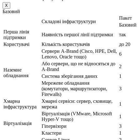
X
Базовий
Пакет
Складові інфраструктури
Базовий
Перша лінія
Наявність першої лінії підтримки
так
підтримки
Користувачі
Кількість користувачів
до 20
Сервери A-Brand (Cisco, HPE, Dell,
6
Lenovo, Oracle тощо)
Або сервери, що не відносяться до
2
A-Brand
Наземне
обладнання
Система зберігання даних
1
Мережеве обладнання
(комутатори, маршрутизатори,
3
Firewalls)
Хмарна
Хмарні сервіси: сервер, сховище,
1
інфраструктура
мережа
Віртуалізація (VMware, Microsoft
1
Hyper-V тощо)
Віртуалізація
Гіпервізори
3
Кластери
1
Сервер Linux
2