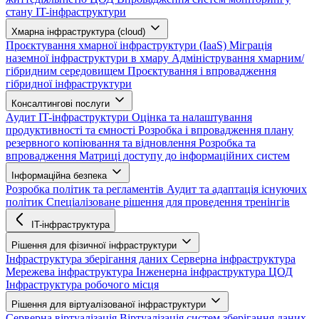
стану IT-інфраструктури
Хмарна інфраструктура (cloud)
Проєктування хмарної інфраструктури (IaaS)
Міграція
наземної інфраструктури в хмару
Адміністрування хмарним/
гібридним середовищем
Проєктування і впровадження
гібридної інфраструктури
Консалтингові послуги
Аудит IT-інфраструктури
Оцінка та налаштування
продуктивності та ємності
Розробка і впровадження плану
резервного копіювання та відновлення
Розробка та
впровадження Матриці доступу до інформаційних систем
Інформаційна безпека
Розробка політик та регламентів
Аудит та адаптація існуючих
політик
Спеціалізоване рішення для проведення тренінгів
IT-інфраструктура
Рішення для фізичної інфраструктури
Інфраструктура зберігання даних
Серверна інфраструктура
Мережева інфраструктура
Інженерна інфраструктура ЦОД
Інфраструктура робочого місця
Рішення для віртуалізованої інфраструктури
Серверна віртуалізація
Віртуалізація систем зберігання даних