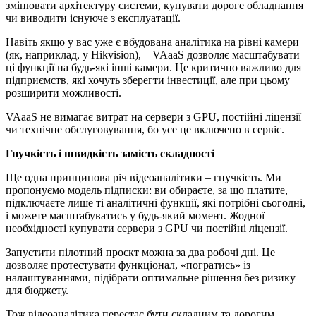
змінювати архітектуру системи, купувати дороге обладнання
чи виводити існуюче з експлуатації.
Навіть якщо у вас уже є вбудована аналітика на рівні камери
(як, наприклад, у Hikvision), – VAaaS дозволяє масштабувати
ці функції на будь-які інші камери. Це критично важливо для
підприємств, які хочуть зберегти інвестиції, але при цьому
розширити можливості.
VAaaS не вимагає витрат на сервери з GPU, постійні ліцензії
чи технічне обслуговування, бо усе це включено в сервіс.
Гнучкість і швидкість замість складності
Ще одна принципова річ відеоаналітики – гнучкість. Ми
пропонуємо модель підписки: ви обираєте, за що платите,
підключаєте лише ті аналітичні функції, які потрібні сьогодні,
і можете масштабуватись у будь-який момент. Жодної
необхідності купувати сервери з GPU чи постійні ліцензії.
Запустити пілотний проєкт можна за два робочі дні. Це
дозволяє протестувати функціонал, «погратись» із
налаштуваннями, підібрати оптимальне рішення без ризику
для бюджету.
Тож відеоаналітика перестає бути складним та дорогим