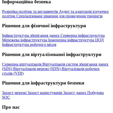
Інформаційна безпека
Розробка політик та регламентів
Аудит та адаптація існуючих
політик
Спеціалізоване рішення для проведення тренінгів
Рішення для фізичної інфраструктури
Інфраструктура зберігання даних
Серверна інфраструктура
Мережева інфраструктура
Інженерна інфраструктура ЦОД
Інфраструктура робочого місця
Рішення для віртуалізованої інфраструктури
Серверна віртуалізація
Віртуалізація систем зберігання даних
(SDS)
Віртуалізація мережі (SDN)
Віртуалізація робочих
столів (VDI)
Рішення для інфраструктури безпеки
Захист мережі
Захист користувачів
Захист даних
Побудова
SOC
Про нас