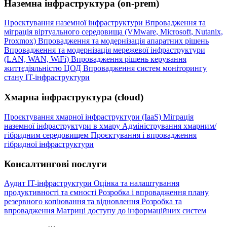
Наземна інфраструктура (on-prem)
Проєктування наземної інфраструктури
Впровадження та
міграція віртуального середовища (VMware, Microsoft, Nutanix,
Proxmox)
Впровадження та модернізація апаратних рішень
Впровадження та модернізація мережевої інфраструктури
(LAN, WAN, WiFi)
Впровадження рішень керування
життєдіяльністю ЦОД
Впровадження систем моніторингу
стану IT-інфраструктури
Хмарна інфраструктура (cloud)
Проєктування хмарної інфраструктури (IaaS)
Міграція
наземної інфраструктури в хмару
Адміністрування хмарним/
гібридним середовищем
Проєктування і впровадження
гібридної інфраструктури
Консалтингові послуги
Аудит IT-інфраструктури
Оцінка та налаштування
продуктивності та ємності
Розробка і впровадження плану
резервного копіювання та відновлення
Розробка та
впровадження Матриці доступу до інформаційних систем