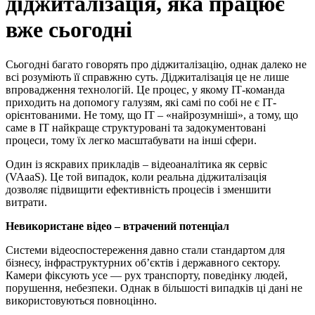
діджиталізація, яка працює
вже сьогодні
Сьогодні багато говорять про діджиталізацію, однак далеко не
всі розуміють її справжню суть. Діджиталізація це не лише
впровадження технологій. Це процес, у якому ІТ-команда
приходить на допомогу галузям, які самі по собі не є ІТ-
орієнтованими. Не тому, що ІТ – «найрозумніші», а тому, що
саме в ІТ найкраще структуровані та задокументовані
процеси, тому їх легко масштабувати на інші сфери.
Один із яскравих прикладів – відеоаналітика як сервіс
(VAaaS). Це той випадок, коли реальна діджиталізація
дозволяє підвищити ефективність процесів і зменшити
витрати.
Невикористане відео – втрачений потенціал
Системи відеоспостереження давно стали стандартом для
бізнесу, інфраструктурних об’єктів і державного сектору.
Камери фіксують усе — рух транспорту, поведінку людей,
порушення, небезпеки. Однак в більшості випадків ці дані не
використовуються повноцінно.