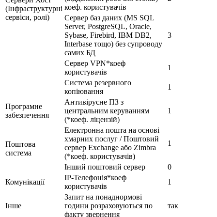
коеф. користувачів
(Інфраструктурні
сервіси, ролі)
Сервер баз даних (MS SQL
Server, PostgreSQL, Oracle,
Sybase, Firebird, IBM DB2,
3
Interbase тощо) без супроводу
самих БД
Сервер VPN*коеф
1
користувачів
Система резервного
1
копіювання
Антивірусне ПЗ з
Програмне
центральним керуванням
1
забезпечення
(*коеф. ліцензій)
Електронна пошта на основі
хмарних послуг / Поштовий
1
Поштова
сервер Exchange або Zimbra
система
(*коеф. користувачів)
Інший поштовий сервер
0
IP-Телефонія*коеф
Комунікації
1
користувачів
Запит на понаднормові
Інше
години розраховуються по
так
факту звернення