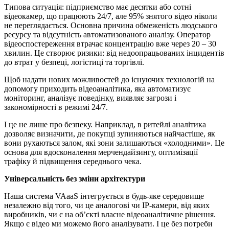
Типова ситуація: підприємство має десятки або сотні
відеокамер, що працюють 24/7, але 95% знятого відео ніколи
не переглядається. Основна причина обмеженість людського
ресурсу та відсутність автоматизованого аналізу. Оператор
відеоспостереження втрачає концентрацію вже через 20 – 30
хвилин. Це створює ризики: від недоопрацьованих інцидентів
до втрат у безпеці, логістиці та торгівлі.
Щоб надати нових можливостей до існуючих технологій на
допомогу приходить відеоаналітика, яка автоматизує
моніторинг, аналізує поведінку, виявляє загрози і
закономірності в режимі 24/7.
І це не лише про безпеку. Наприклад, в ритейлі аналітика
дозволяє визначити, де покупці зупиняються найчастіше, як
вони рухаються залом, які зони залишаються «холодними». Це
основа для вдосконалення мерчендайзингу, оптимізації
трафіку й підвищення середнього чека.
Універсальність без зміни архітектури
Наша система VAaaS інтегрується в будь-яке середовище
незалежно від того, чи це аналогові чи IP-камери, від яких
виробників, чи є на об’єкті власне відеоаналітичне рішення.
Якщо є відео ми можемо його аналізувати. І це без потреби