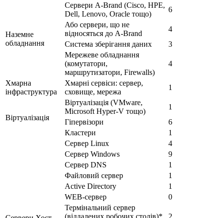
Сервери A-Brand (Cisco, HPE,
6
Dell, Lenovo, Oracle тощо)
Або сервери, що не
4
відносяться до A-Brand
Наземне
обладнання
Система зберігання даних
3
Мережеве обладнання
(комутатори,
4
маршрутизатори, Firewalls)
Хмарна
Хмарні сервіси: сервер,
1
інфраструктура
сховище, мережа
Віртуалізація (VMware,
1
Microsoft Hyper-V тощо)
Віртуалізація
Гіпервізори
6
Кластери
1
Сервер Linux
4
Сервер Windows
9
Сервер DNS
1
Файловий сервер
1
Active Directory
1
WEB-сервер
0
Термінальний сервер
(віддалених робочих столів)*
2
Сервери Хост