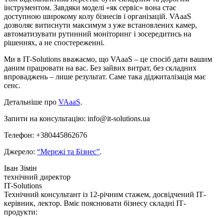
інструментом. Завдяки моделі «як сервіс» вона стає
доступною широкому колу бізнесів і організацій. VAaaS
дозволяє витиснути максимум з уже встановлених камер,
автоматизувати рутинний моніторинг і зосередитись на
рішеннях, а не спостереженні.
Ми в IT-Solutions вважаємо, що VAaaS – це спосіб дати вашим
даним працювати на вас. Без зайвих витрат, без складних
впроваджень – лише результат. Саме така діджиталізація має
сенс.
Детальніше про
VAaaS
.
Запити на консультацію: info@it-solutions.ua
Телефон: +380445862676
Джерело:
“Мережі та Бізнес”
.
Іван Зімін
технічний директор
IT-Solutions
Технічний консультант із 12-річним стажем, досвідчений ІТ-
керівник, лектор. Вміє пояснювати бізнесу складні ІТ-
продукти: