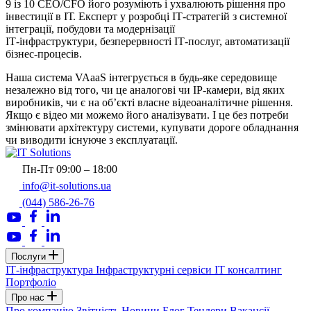
9 із 10 CEO/CFO його розуміють і ухвалюють рішення про
інвестиції в ІТ. Експерт у розробці ІТ-стратегій з системної
інтеграції, побудови та модернізації
ІТ-інфраструктури, безперервності ІТ-послуг, автоматизації
бізнес-процесів.
Наша система VAaaS інтегрується в будь-яке середовище
незалежно від того, чи це аналогові чи IP-камери, від яких
виробників, чи є на об’єкті власне відеоаналітичне рішення.
Якщо є відео ми можемо його аналізувати. І це без потреби
змінювати архітектуру системи, купувати дороге обладнання
чи виводити існуюче з експлуатації.
Пн-Пт 09:00 – 18:00
info@it-solutions.ua
(044) 586-26-76
Послуги
ІТ-інфраструктура
Інфраструктурні сервіси
IT консалтинг
Портфоліо
Про нас
Про компанію
Звітність
Новини
Блог
Тендери
Вакансії