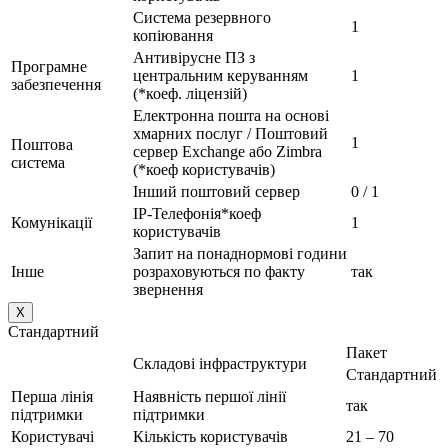
Система резервного
1
копіювання
Антивірусне ПЗ з
Програмне
центральним керуванням
1
забезпечення
(*коеф. ліцензій)
Електронна пошта на основі
хмарних послуг / Поштовий
1
Поштова
сервер Exchange або Zimbra
система
(*коеф користувачів)
Інший поштовий сервер
0 / 1
IP-Телефонія*коеф
Комунікації
1
користувачів
Запит на понаднормові години
Інше
розраховуються по факту
так
звернення
X
Стандартний
Пакет
Складові інфраструктури
Стандартний
Перша лінія
Наявність першої лінії
так
підтримки
підтримки
Користувачі
Кількість користувачів
21 – 70