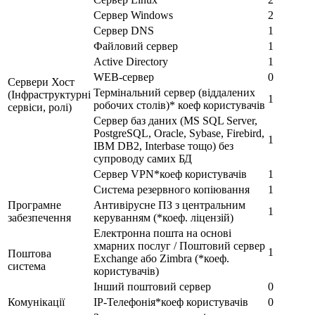
Сервер Windows
2
Сервер DNS
1
Файловий сервер
1
Active Directory
1
WEB-сервер
0
Сервери Хост
Термінальний сервер (віддалених
(Інфраструктурні
1
робочих столів)* коеф користувачів
сервіси, ролі)
Сервер баз даних (MS SQL Server,
PostgreSQL, Oracle, Sybase, Firebird,
1
IBM DB2, Interbase тощо) без
супроводу самих БД
Сервер VPN*коеф користувачів
1
Система резервного копіювання
1
Програмне
Антивірусне ПЗ з центральним
1
забезпечення
керуванням (*коеф. ліцензій)
Електронна пошта на основі
хмарних послуг / Поштовий сервер
1
Поштова
Exchange або Zimbra (*коеф.
система
користувачів)
Інший поштовий сервер
0
Комунікації
IP-Телефонія*коеф користувачів
0