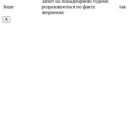
Запит на понаднормові години
Інше
розраховуються по факту
так
звернення
Х