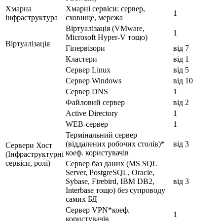
Хмарна
Хмарні сервіси: сервер,
1
інфраструктура
сховище, мережа
Віртуалізація (VMware,
1
Microsoft Hyper-V тощо)
Віртуалізація
Гіпервізори
від 7
Кластери
від 1
Сервер Linux
від 5
Сервер Windows
від 10
Сервер DNS
1
Файловий сервер
від 2
Active Directory
1
WEB-сервер
1
Термінальний сервер
(віддалених робочих столів)*
від 3
Сервери Хост
коеф. користувачів
(Інфраструктурні
сервіси, ролі)
Сервер баз даних (MS SQL
Server, PostgreSQL, Oracle,
Sybase, Firebird, IBM DB2,
від 3
Interbase тощо) без супроводу
самих БД
Сервер VPN*коеф.
1
користувачів