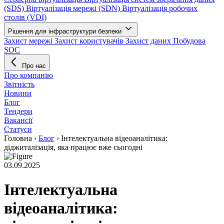
(SDS)
Віртуалізація мережі (SDN)
Віртуалізація робочих
столів (VDI)
Рішення для інфраструктури безпеки
Захист мережі
Захист користувачів
Захист даних
Побудова
SOC
Про нас
Про компанію
Звітність
Новини
Блог
Тендери
Вакансії
Статуси
Головна
›
Блог
›
Інтелектуальна відеоаналітика:
діджиталізація, яка працює вже сьогодні
03.09.2025
Інтелектуальна
відеоаналітика: