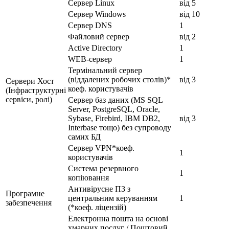
Сервер Linux
від 5
Сервер Windows
від 10
Сервер DNS
1
Файловий сервер
від 2
Active Directory
1
WEB-сервер
1
Термінальний сервер
(віддалених робочих столів)*
від 3
Сервери Хост
коеф. користувачів
(Інфраструктурні
сервіси, ролі)
Сервер баз даних (MS SQL
Server, PostgreSQL, Oracle,
Sybase, Firebird, IBM DB2,
від 3
Interbase тощо) без супроводу
самих БД
Сервер VPN*коеф.
1
користувачів
Система резервного
1
копіювання
Антивірусне ПЗ з
Програмне
центральним керуванням
1
забезпечення
(*коеф. ліцензій)
Електронна пошта на основі
хмарних послуг / Поштовий