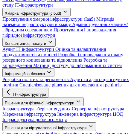
стану IT-інфраструктури
Хмарна інфраструктура (cloud)
Проєктування хмарної інфраструктури (IaaS)
Міграція
наземної інфраструктури в хмару
Адміністрування хмарним/
гібридним середовищем
Проєктування і впровадження
гібридної інфраструктури
Консалтингові послуги
Аудит IT-інфраструктури
Оцінка та налаштування
продуктивності та ємності
Розробка і впровадження плану
резервного копіювання та відновлення
Розробка та
впровадження Матриці доступу до інформаційних систем
Інформаційна безпека
Розробка політик та регламентів
Аудит та адаптація існуючих
політик
Спеціалізоване рішення для проведення тренінгів
IT-інфраструктура
Рішення для фізичної інфраструктури
Інфраструктура зберігання даних
Серверна інфраструктура
Мережева інфраструктура
Інженерна інфраструктура ЦОД
Інфраструктура робочого місця
Рішення для віртуалізованої інфраструктури
Серверна віртуалізація
Віртуалізація систем зберігання даних