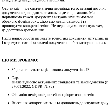
знайдуть ці невідповідності першими.
Gap-аналіз — це систематична перевірка того, де ваші поточні
документи відповідають вимогам, а де є прогалини. Ми
порівнюємо кожен документ з актуальними вимогами
обраного фреймворку, фіксуємо невідповідності та
пропонуємо конкретні зміни. Не переписуємо все з нуля там,
де достатньо доповнення.
Після нашої роботи ви знаєте точно: які документи актуальні, 
І отримуєте готові оновлені документи — без затягування на мі
ЩО МИ ЗРОБИМО:
Збір та систематизація наявних документів з ІБ
Gap-
аналіз відносно актуальних стандартів та законодавства (
27001:2022, GDPR, NIS2)
Фіксацію невідповідностей та пріоритизацію змін
Внесення конкретних змін та доповнень до існуючих док