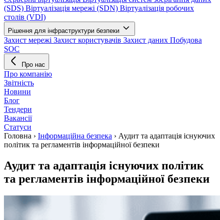
(SDS)
Віртуалізація мережі (SDN)
Віртуалізація робочих
столів (VDI)
Рішення для інфраструктури безпеки
Захист мережі
Захист користувачів
Захист даних
Побудова
SOC
Про нас
Про компанію
Звітність
Новини
Блог
Тендери
Вакансії
Статуси
Головна
›
Інформаційна безпека
›
Аудит та адаптація існуючих
політик та регламентів інформаційної безпеки
Аудит та адаптація існуючих політик
та регламентів інформаційної безпеки