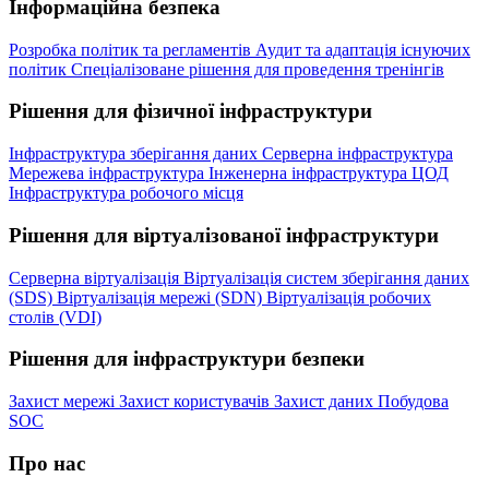
Інформаційна безпека
Розробка політик та регламентів
Аудит та адаптація існуючих
політик
Спеціалізоване рішення для проведення тренінгів
Рішення для фізичної інфраструктури
Інфраструктура зберігання даних
Серверна інфраструктура
Мережева інфраструктура
Інженерна інфраструктура ЦОД
Інфраструктура робочого місця
Рішення для віртуалізованої інфраструктури
Серверна віртуалізація
Віртуалізація систем зберігання даних
(SDS)
Віртуалізація мережі (SDN)
Віртуалізація робочих
столів (VDI)
Рішення для інфраструктури безпеки
Захист мережі
Захист користувачів
Захист даних
Побудова
SOC
Про нас