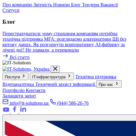
Про компанію
Звітність
Новини
Блог
Тендери
Вакансії
Статуси
Блог
Перестрахуватися: чому страховим компаніям потрібна
технічна підтримка
MFA: розглядаємо альтернативи
ШІ без
витоку даних. Як розгорнути корпоративну AI-фабрику за
лічені дні?
Не зламали, а переконали
Всі статті
Технічна підтримка
Послуги
IT-інфраструктура
Відеоаналітика
Технічний захист інформації
Про нас
Портфоліо
Контакти
Залишити запит
info@it-solutions.ua
(044) 586-26-76