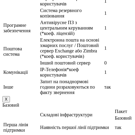
1
користувачів
Система резервного
1
копіювання
Антивірусне ПЗ з
Програмне
центральним керуванням
1
забезпечення
(*коеф. ліцензій)
Електронна пошта на основі
хмарних послуг / Поштовий
1
Поштова
сервер Exchange або Zimbra
система
(*коеф. користувачів)
Інший поштовий сервер
0
IP-Телефонія*коеф
Комунікації
1
користувачів
Запит на понаднормові
Інше
години розраховуються по
так
факту звернення
X
Базовий
Пакет
Складові інфраструктури
Базовий
Перша лінія
Наявність першої лінії підтримки
так
підтримки