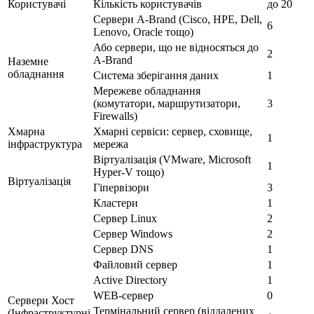
Користувачі
Кількість користувачів
до 20
Сервери A-Brand (Cisco, HPE, Dell,
6
Lenovo, Oracle тощо)
Або сервери, що не відносяться до
2
A-Brand
Наземне
обладнання
Система зберігання даних
1
Мережеве обладнання
(комутатори, маршрутизатори,
3
Firewalls)
Хмарна
Хмарні сервіси: сервер, сховище,
1
інфраструктура
мережа
Віртуалізація (VMware, Microsoft
1
Hyper-V тощо)
Віртуалізація
Гіпервізори
3
Кластери
1
Сервер Linux
2
Сервер Windows
2
Сервер DNS
1
Файловий сервер
1
Active Directory
1
WEB-сервер
0
Сервери Хост
Термінальний сервер (віддалених
(Інфраструктурні