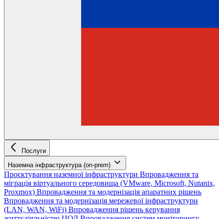
Послуги
Наземна інфраструктура (on-prem)
Проєктування наземної інфраструктури
Впровадження та
міграція віртуального середовища (VMware, Microsoft, Nutanix,
Proxmox)
Впровадження та модернізація апаратних рішень
Впровадження та модернізація мережевої інфраструктури
(LAN, WAN, WiFi)
Впровадження рішень керування
життєдіяльністю ЦОД
Впровадження систем моніторингу