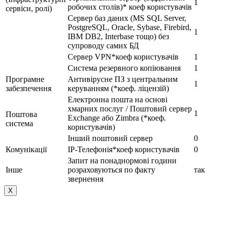
1
робочих столів)* коеф користувачів
сервіси, ролі)
Сервер баз даних (MS SQL Server,
PostgreSQL, Oracle, Sybase, Firebird,
1
IBM DB2, Interbase тощо) без
супроводу самих БД
Сервер VPN*коеф користувачів
1
Система резервного копіювання
1
Програмне
Антивірусне ПЗ з центральним
1
забезпечення
керуванням (*коеф. ліцензій)
Електронна пошта на основі
хмарних послуг / Поштовий сервер
1
Поштова
Exchange або Zimbra (*коеф.
система
користувачів)
Інший поштовий сервер
0
Комунікації
IP-Телефонія*коеф користувачів
0
Запит на понаднормові години
Інше
розраховуються по факту
так
звернення
Х