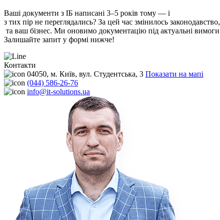
Ваші
документи
з ІБ
написані
3–5
років
тому
— і
з
тих
пір
не
переглядались
?
За
цей
час
змінилось
законодавство
та
ваш
бізнес
.
Ми
оновимо
документацію
під
актуальні
вимоги
Залишайте запит у формі нижче!
Контакти
04050, м. Київ, вул. Студентська, 3
Показати на мапі
(044) 586-26-76
info@it-solutions.ua