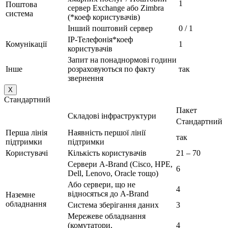
1
Поштова
сервер Exchange або Zimbra
система
(*коеф користувачів)
Інший поштовий сервер
0 / 1
IP-Телефонія*коеф
Комунікації
1
користувачів
Запит на понаднормові години
Інше
розраховуються по факту
так
звернення
X
Стандартний
Пакет
Складові інфраструктури
Стандартний
Перша лінія
Наявність першої лінії
так
підтримки
підтримки
Користувачі
Кількість користувачів
21 – 70
Сервери A-Brand (Cisco, HPE,
6
Dell, Lenovo, Oracle тощо)
Або сервери, що не
4
відносяться до A-Brand
Наземне
обладнання
Система зберігання даних
3
Мережеве обладнання
(комутатори,
4