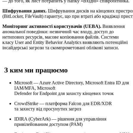
— до того, як лист потрапить у папку «Вхідні» співробітника.
Шифрування даних.
Шифрування дисків на кінцевих пристро
(BitLocker, FileVault) гарантує, що при втраті або крадіжці п
Моніторинг активності користувачів (UEBA).
Виявлення
аномальної поведінки: незвичний час входу, доступ до
нетипових ресурсів, масове копіювання файлів. Системи
класу User and Entity Behavior Analytics виявляють потенційні
інсайдерські загрози та скомпрометовані облікові записи.
З ким ми працюємо
Microsoft — Azure Active Directory, Microsoft Entra ID для
IAM/MFA, Microsoft
Defender for Endpoint для захисту кінцевих точок
CrowdStrike — платформа Falcon для EDR/XDR
та захисту від просунутих загроз
IDIRA (CyberArk) — рішення для управління
привілейованим доступом (PAM)