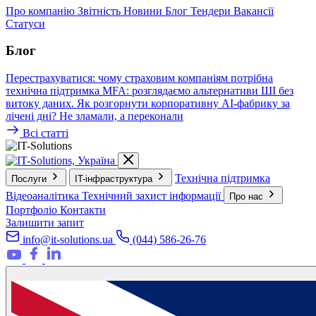
Про компанію
Звітність
Новини
Блог
Тендери
Вакансії
Статуси
Блог
Перестрахуватися: чому страховим компаніям потрібна
технічна підтримка
MFA: розглядаємо альтернативи
ШІ без
витоку даних. Як розгорнути корпоративну AI-фабрику за
лічені дні?
Не зламали, а переконали
Всі статті
Технічна підтримка
Послуги
IT-інфраструктура
Відеоаналітика
Технічний захист інформації
Про нас
Портфоліо
Контакти
Залишити запит
info@it-solutions.ua
(044) 586-26-76