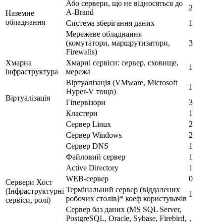
Або сервери, що не відносяться до
2
A-Brand
Наземне
обладнання
Система зберігання даних
1
Мережеве обладнання
(комутатори, маршрутизатори,
3
Firewalls)
Хмарна
Хмарні сервіси: сервер, сховище,
1
інфраструктура
мережа
Віртуалізація (VMware, Microsoft
1
Hyper-V тощо)
Віртуалізація
Гіпервізори
3
Кластери
1
Сервер Linux
2
Сервер Windows
2
Сервер DNS
1
Файловий сервер
1
Active Directory
1
WEB-сервер
0
Сервери Хост
Термінальний сервер (віддалених
(Інфраструктурні
1
робочих столів)* коеф користувачів
сервіси, ролі)
Сервер баз даних (MS SQL Server,
PostgreSQL, Oracle, Sybase, Firebird,