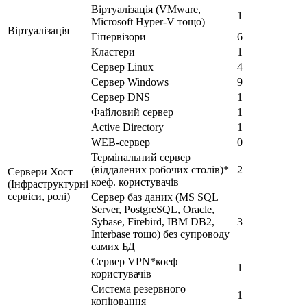
Віртуалізація (VMware,
1
Microsoft Hyper-V тощо)
Віртуалізація
Гіпервізори
6
Кластери
1
Сервер Linux
4
Сервер Windows
9
Сервер DNS
1
Файловий сервер
1
Active Directory
1
WEB-сервер
0
Термінальний сервер
(віддалених робочих столів)*
2
Сервери Хост
коеф. користувачів
(Інфраструктурні
сервіси, ролі)
Сервер баз даних (MS SQL
Server, PostgreSQL, Oracle,
Sybase, Firebird, IBM DB2,
3
Interbase тощо) без супроводу
самих БД
Сервер VPN*коеф
1
користувачів
Система резервного
1
копіювання