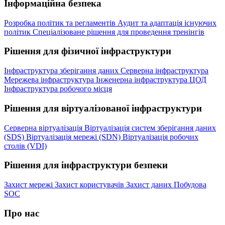
Інформаційна безпека
Розробка політик та регламентів
Аудит та адаптація існуючих
політик
Спеціалізоване рішення для проведення тренінгів
Рішення для фізичної інфраструктури
Інфраструктура зберігання даних
Серверна інфраструктура
Мережева інфраструктура
Інженерна інфраструктура ЦОД
Інфраструктура робочого місця
Рішення для віртуалізованої інфраструктури
Серверна віртуалізація
Віртуалізація систем зберігання даних
(SDS)
Віртуалізація мережі (SDN)
Віртуалізація робочих
столів (VDI)
Рішення для інфраструктури безпеки
Захист мережі
Захист користувачів
Захист даних
Побудова
SOC
Про нас