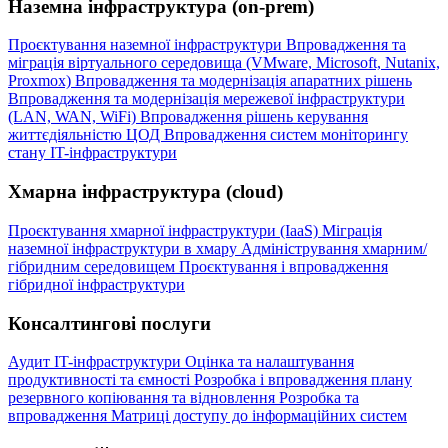
Наземна інфраструктура (on-prem)
Проєктування наземної інфраструктури
Впровадження та
міграція віртуального середовища (VMware, Microsoft, Nutanix,
Proxmox)
Впровадження та модернізація апаратних рішень
Впровадження та модернізація мережевої інфраструктури
(LAN, WAN, WiFi)
Впровадження рішень керування
життєдіяльністю ЦОД
Впровадження систем моніторингу
стану IT-інфраструктури
Хмарна інфраструктура (cloud)
Проєктування хмарної інфраструктури (IaaS)
Міграція
наземної інфраструктури в хмару
Адміністрування хмарним/
гібридним середовищем
Проєктування і впровадження
гібридної інфраструктури
Консалтингові послуги
Аудит IT-інфраструктури
Оцінка та налаштування
продуктивності та ємності
Розробка і впровадження плану
резервного копіювання та відновлення
Розробка та
впровадження Матриці доступу до інформаційних систем