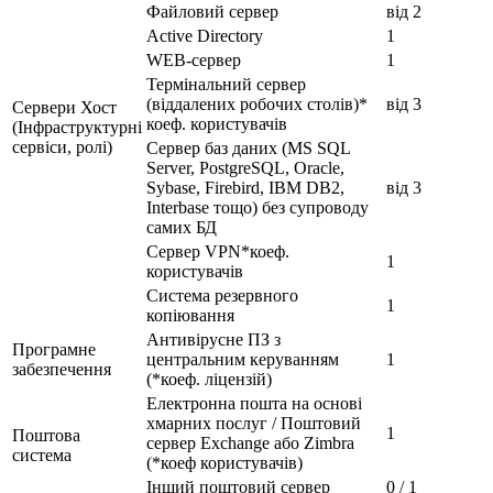
Файловий сервер
від 2
Active Directory
1
WEB-сервер
1
Термінальний сервер
(віддалених робочих столів)*
від 3
Сервери Хост
коеф. користувачів
(Інфраструктурні
сервіси, ролі)
Сервер баз даних (MS SQL
Server, PostgreSQL, Oracle,
Sybase, Firebird, IBM DB2,
від 3
Interbase тощо) без супроводу
самих БД
Сервер VPN*коеф.
1
користувачів
Система резервного
1
копіювання
Антивірусне ПЗ з
Програмне
центральним керуванням
1
забезпечення
(*коеф. ліцензій)
Електронна пошта на основі
хмарних послуг / Поштовий
1
Поштова
сервер Exchange або Zimbra
система
(*коеф користувачів)
Інший поштовий сервер
0 / 1