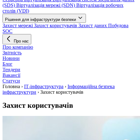
(SDS)
Віртуалізація мережі (SDN)
Віртуалізація робочих
столів (VDI)
Рішення для інфраструктури безпеки
Захист мережі
Захист користувачів
Захист даних
Побудова
SOC
Про нас
Про компанію
Звітність
Новини
Блог
Тендери
Вакансії
Статуси
Головна
›
ІТ-iнфраструктура
›
Інформаційна безпека
інфраструктури
›
Захист користувачів
Захист користувачів