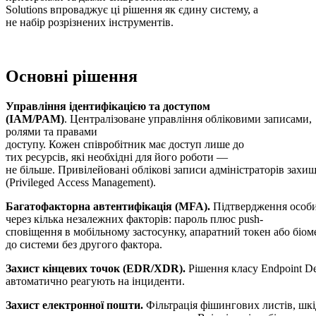
Solutions впроваджує ці рішення як єдину систему, а
не набір розрізнених інструментів.
Основні рішення
Управління ідентифікацією та доступом
(IAM/PAM)
. Централізоване управління обліковими записами,
ролями та правами
доступу. Кожен співробітник має доступ лише до
тих ресурсів, які необхідні для його роботи —
не більше. Привілейовані облікові записи адміністраторів зах
(Privileged Access Management).
Багатофакторна автентифікація (MFA).
Підтвердження особ
через кілька незалежних факторів: пароль плюс push-
сповіщення в мобільному застосунку, апаратний токен або біом
до системи без другого фактора.
Захист кінцевих точок (EDR/XDR).
Рішення класу Endpoint De
автоматично реагують на інциденти.
Захист електронної пошти.
Фільтрація фішингових листів, шкі