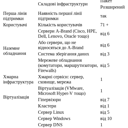
Пакет
Складові інфраструктури
Розширений
Перша лінія
Наявність першої лінії
так
підтримки
підтримки
Користувачі
Кількість користувачів
71 +
Сервери A-Brand (Cisco, HPE,
від 6
Dell, Lenovo, Oracle тощо)
Або сервери, що не
від 6
відносяться до A-Brand
Наземне
обладнання
Система зберігання даних
від 3
Мережеве обладнання
(комутатори, маршрутизатори,
від 5
Firewalls)
Хмарна
Хмарні сервіси: сервер,
1
інфраструктура
сховище, мережа
Віртуалізація (VMware,
1
Microsoft Hyper-V тощо)
Віртуалізація
Гіпервізори
від 7
Кластери
від 1
Сервер Linux
від 5
Сервер Windows
від 10
Сервер DNS
1