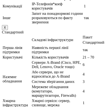
IP-Телефонія*коеф
Комунікації
1
користувачів
Запит на понаднормові години
Інше
розраховуються по факту
так
звернення
X
Стандартний
Пакет
Складові інфраструктури
Стандартний
Перша лінія
Наявність першої лінії
так
підтримки
підтримки
Користувачі
Кількість користувачів
21 – 70
Сервери A-Brand (Cisco, HPE,
6
Dell, Lenovo, Oracle тощо)
Або сервери, що не
4
відносяться до A-Brand
Наземне
обладнання
Система зберігання даних
3
Мережеве обладнання
(комутатори,
4
маршрутизатори, Firewalls)
Хмарна
Хмарні сервіси: сервер,
1
інфраструктура
сховище, мережа