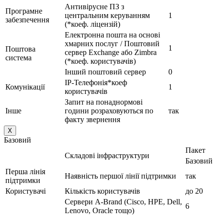
Антивірусне ПЗ з
Програмне
центральним керуванням
1
забезпечення
(*коеф. ліцензій)
Електронна пошта на основі
хмарних послуг / Поштовий
1
Поштова
сервер Exchange або Zimbra
система
(*коеф. користувачів)
Інший поштовий сервер
0
IP-Телефонія*коеф
Комунікації
1
користувачів
Запит на понаднормові
Інше
години розраховуються по
так
факту звернення
X
Базовий
Пакет
Складові інфраструктури
Базовий
Перша лінія
Наявність першої лінії підтримки
так
підтримки
Користувачі
Кількість користувачів
до 20
Сервери A-Brand (Cisco, HPE, Dell,
6
Lenovo, Oracle тощо)