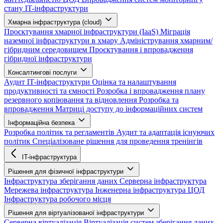
стану IT-інфраструктури
Хмарна інфраструктура (cloud)
Проєктування хмарної інфраструктури (IaaS)
Міграція
наземної інфраструктури в хмару
Адміністрування хмарним/
гібридним середовищем
Проєктування і впровадження
гібридної інфраструктури
Консалтингові послуги
Аудит IT-інфраструктури
Оцінка та налаштування
продуктивності та ємності
Розробка і впровадження плану
резервного копіювання та відновлення
Розробка та
впровадження Матриці доступу до інформаційних систем
Інформаційна безпека
Розробка політик та регламентів
Аудит та адаптація існуючих
політик
Спеціалізоване рішення для проведення тренінгів
IT-інфраструктура
Рішення для фізичної інфраструктури
Інфраструктура зберігання даних
Серверна інфраструктура
Мережева інфраструктура
Інженерна інфраструктура ЦОД
Інфраструктура робочого місця
Рішення для віртуалізованої інфраструктури
Серверна віртуалізація
Віртуалізація систем зберігання даних