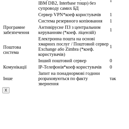
1
IBM DB2, Interbase тощо) без
супроводу самих БД
Сервер VPN*коеф користувачів
1
Система резервного копіювання
1
Програмне
Антивірусне ПЗ з центральним
1
забезпечення
керуванням (*коеф. ліцензій)
Електронна пошта на основі
хмарних послуг / Поштовий сервер
1
Поштова
Exchange або Zimbra (*коеф.
система
користувачів)
Інший поштовий сервер
0
Комунікації
IP-Телефонія*коеф користувачів
0
Запит на понаднормові години
Інше
розраховуються по факту
так
звернення
Х