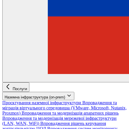
Послуги
Наземна інфраструктура (on-prem)
Проєктування наземної інфраструктури
Впровадження та
міграція віртуального середовища (VMware, Microsoft, Nutanix,
Proxmox)
Впровадження та модернізація апаратних рішень
Впровадження та модернізація мережевої інфраструктури
(LAN, WAN, WiFi)
Впровадження рішень керування
життєдіяльністю ЦОД
Впровадження систем моніторингу