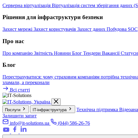
Серверна віртуалізація
Віртуалізація систем зберігання даних 
Рішення для інфраструктури безпеки
Захист мережі
Захист користувачів
Захист даних
Побудова SOC
Про нас
Про компанію
Звітність
Новини
Блог
Тендери
Вакансії
Статуси
Блог
Перестрахуватися: чому страховим компаніям потрібна технічн
зламали, а переконали
Всі статті
Технічна підтримка
Відеоан
Послуги
IT-інфраструктура
Залишити запит
info@it-solutions.ua
(044) 586-26-76