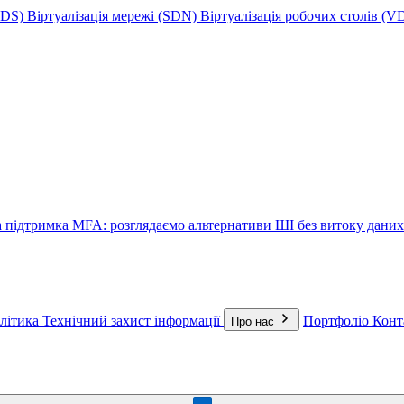
(SDS)
Віртуалізація мережі (SDN)
Віртуалізація робочих столів (VD
а підтримка
MFA: розглядаємо альтернативи
ШІ без витоку даних
алітика
Технічний захист інформації
Портфоліо
Конт
Про нас