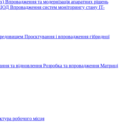
ox)
Впровадження та модернізація апаратних рішень
ю ЦОД
Впровадження систем моніторингу стану IT-
середовищем
Проєктування і впровадження гібридної
ання та відновлення
Розробка та впровадження Матриці
ктура робочого місця