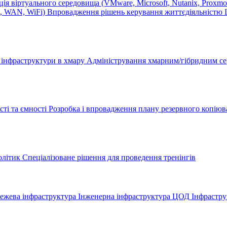
ія віртуального середовища (VMware, Microsoft, Nutanix, Proxm
N, WAN, WiFi)
Впровадження рішень керування життєдіяльніст
ї інфраструктури в хмару
Адміністрування хмарним/гібридним 
ті та ємності
Розробка і впровадження плану резервного копіюв
олітик
Спеціалізоване рішення для проведення тренінгів
ежева інфраструктура
Інженерна інфраструктура ЦОД
Інфрастру