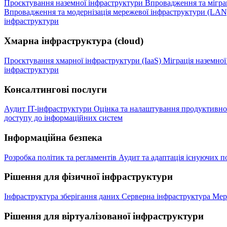
Проєктування наземної інфраструктури
Впровадження та міграц
Впровадження та модернізація мережевої інфраструктури (LA
інфраструктури
Хмарна інфраструктура (cloud)
Проєктування хмарної інфраструктури (IaaS)
Міграція наземно
інфраструктури
Консалтингові послуги
Аудит IT-інфраструктури
Оцінка та налаштування продуктивнос
доступу до інформаційних систем
Інформаційна безпека
Розробка політик та регламентів
Аудит та адаптація існуючих п
Рішення для фізичної інфраструктури
Інфраструктура зберігання даних
Серверна інфраструктура
Мер
Рішення для віртуалізованої інфраструктури