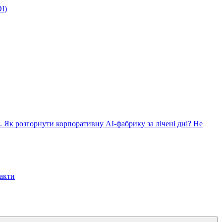
I)
. Як розгорнути корпоративну AI-фабрику за лічені дні?
Не
акти