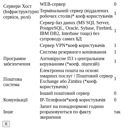
WEB-сервер
0
Сервери Хост
Термінальний сервер (віддалених
(Інфраструктурні
1
робочих столів)* коеф користувачів
сервіси, ролі)
Сервер баз даних (MS SQL Server,
PostgreSQL, Oracle, Sybase, Firebird,
1
IBM DB2, Interbase тощо) без
супроводу самих БД
Сервер VPN*коеф користувачів
1
Система резервного копіювання
1
Програмне
Антивірусне ПЗ з центральним
1
забезпечення
керуванням (*коеф. ліцензій)
Електронна пошта на основі
хмарних послуг / Поштовий сервер
1
Поштова
Exchange або Zimbra (*коеф.
система
користувачів)
Інший поштовий сервер
0
Комунікації
IP-Телефонія*коеф користувачів
0
Запит на понаднормові години
Інше
розраховуються по факту
так
звернення
Х