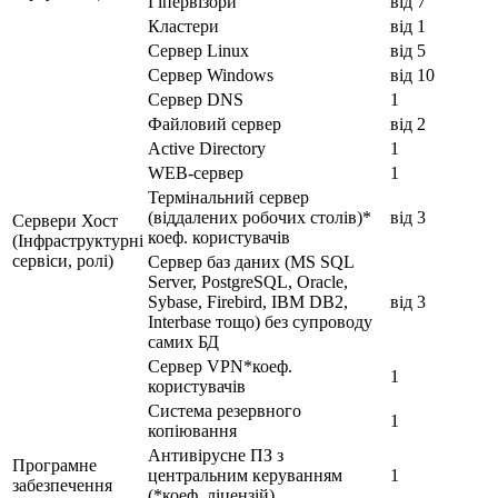
Гіпервізори
від 7
Кластери
від 1
Сервер Linux
від 5
Сервер Windows
від 10
Сервер DNS
1
Файловий сервер
від 2
Active Directory
1
WEB-сервер
1
Термінальний сервер
(віддалених робочих столів)*
від 3
Сервери Хост
коеф. користувачів
(Інфраструктурні
сервіси, ролі)
Сервер баз даних (MS SQL
Server, PostgreSQL, Oracle,
Sybase, Firebird, IBM DB2,
від 3
Interbase тощо) без супроводу
самих БД
Сервер VPN*коеф.
1
користувачів
Система резервного
1
копіювання
Антивірусне ПЗ з
Програмне
центральним керуванням
1
забезпечення
(*коеф. ліцензій)