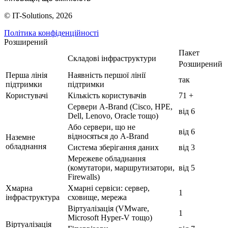
© IT-Solutions, 2026
Політика конфіденційності
Розширений
Пакет
Складові інфраструктури
Розширений
Перша лінія
Наявність першої лінії
так
підтримки
підтримки
Користувачі
Кількість користувачів
71 +
Сервери A-Brand (Cisco, HPE,
від 6
Dell, Lenovo, Oracle тощо)
Або сервери, що не
від 6
відносяться до A-Brand
Наземне
обладнання
Система зберігання даних
від 3
Мережеве обладнання
(комутатори, маршрутизатори,
від 5
Firewalls)
Хмарна
Хмарні сервіси: сервер,
1
інфраструктура
сховище, мережа
Віртуалізація (VMware,
1
Microsoft Hyper-V тощо)
Віртуалізація