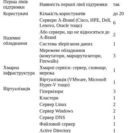
Перша лінія
Наявність першої лінії підтримки
так
підтримки
Користувачі
Кількість користувачів
до 20
Сервери A-Brand (Cisco, HPE, Dell,
6
Lenovo, Oracle тощо)
Або сервери, що не відносяться до
2
A-Brand
Наземне
обладнання
Система зберігання даних
1
Мережеве обладнання
(комутатори, маршрутизатори,
3
Firewalls)
Хмарна
Хмарні сервіси: сервер, сховище,
1
інфраструктура
мережа
Віртуалізація (VMware, Microsoft
1
Hyper-V тощо)
Віртуалізація
Гіпервізори
3
Кластери
1
Сервер Linux
2
Сервер Windows
2
Сервер DNS
1
Файловий сервер
1
Active Directory
1