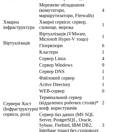
Мережеве обладнання
(комутатори,
4
маршрутизатори, Firewalls)
Хмарна
Хмарні сервіси: сервер,
1
інфраструктура
сховище, мережа
Віртуалізація (VMware,
1
Microsoft Hyper-V тощо)
Віртуалізація
Гіпервізори
6
Кластери
1
Сервер Linux
4
Сервер Windows
9
Сервер DNS
1
Файловий сервер
1
Active Directory
1
WEB-сервер
0
Термінальний сервер
(віддалених робочих столів)*
2
Сервери Хост
коеф. користувачів
(Інфраструктурні
сервіси, ролі)
Сервер баз даних (MS SQL
Server, PostgreSQL, Oracle,
Sybase, Firebird, IBM DB2,
3
Interbase тощо) без супроводу