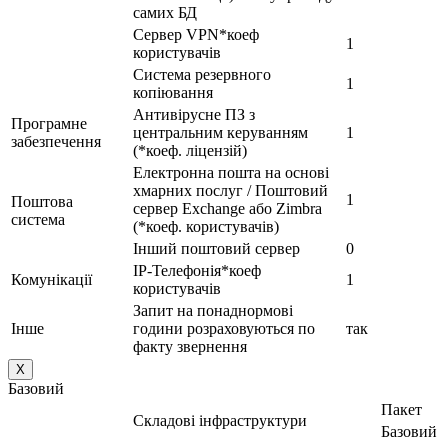
самих БД
Сервер VPN*коеф
1
користувачів
Система резервного
1
копіювання
Антивірусне ПЗ з
Програмне
центральним керуванням
1
забезпечення
(*коеф. ліцензій)
Електронна пошта на основі
хмарних послуг / Поштовий
1
Поштова
сервер Exchange або Zimbra
система
(*коеф. користувачів)
Інший поштовий сервер
0
IP-Телефонія*коеф
Комунікації
1
користувачів
Запит на понаднормові
Інше
години розраховуються по
так
факту звернення
X
Базовий
Пакет
Складові інфраструктури
Базовий