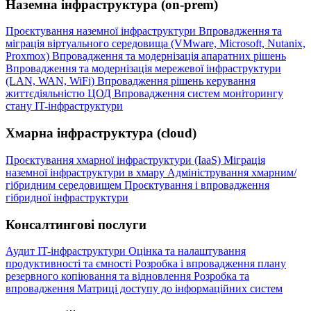
Наземна інфраструктура (on-prem)
Проєктування наземної інфраструктури
Впровадження та
міграція віртуального середовища (VMware, Microsoft, Nutanix,
Proxmox)
Впровадження та модернізація апаратних рішень
Впровадження та модернізація мережевої інфраструктури
(LAN, WAN, WiFi)
Впровадження рішень керування
життєдіяльністю ЦОД
Впровадження систем моніторингу
стану IT-інфраструктури
Хмарна інфраструктура (cloud)
Проєктування хмарної інфраструктури (IaaS)
Міграція
наземної інфраструктури в хмару
Адміністрування хмарним/
гібридним середовищем
Проєктування і впровадження
гібридної інфраструктури
Консалтингові послуги
Аудит IT-інфраструктури
Оцінка та налаштування
продуктивності та ємності
Розробка і впровадження плану
резервного копіювання та відновлення
Розробка та
впровадження Матриці доступу до інформаційних систем