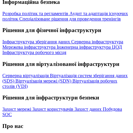
Інформаційна безпека
Розробка політик та регламентів
Аудит та адаптація існуючих
політик
Спеціалізоване рішення для проведення тренінгів
Рішення для фізичної інфраструктури
Інфраструктура зберігання даних
Серверна інфраструктура
Мережева інфраструктура
Інженерна інфраструктура ЦОД
Інфраструктура робочого місця
Рішення для віртуалізованої інфраструктури
Серверна віртуалізація
Віртуалізація систем зберігання даних
(SDS)
Віртуалізація мережі (SDN)
Віртуалізація робочих
столів (VDI)
Рішення для інфраструктури безпеки
Захист мережі
Захист користувачів
Захист даних
Побудова
SOC
Про нас