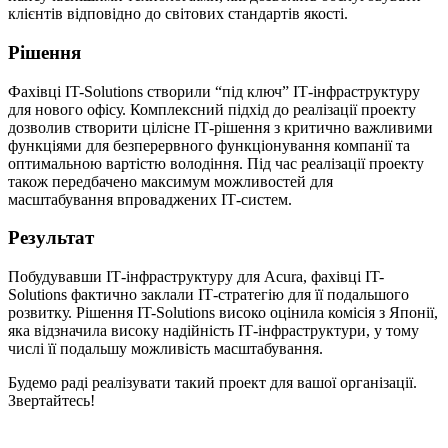
клієнтів відповідно до світових стандартів якості.
Рішення
Фахівці IT-Solutions створили “під ключ” ІТ-інфраструктуру
для нового офісу. Комплексний підхід до реалізації проекту
дозволив створити цілісне ІТ-рішення з критично важливими
функціями для безперервного функціонування компанії та
оптимальною вартістю володіння. Під час реалізації проекту
також передбачено максимум можливостей для
масштабування впроваджених ІТ-систем.
Результат
Побудувавши ІТ-інфраструктуру для Acura, фахівці IT-
Solutions фактично заклали ІТ-стратегію для її подальшого
розвитку. Рішення IT-Solutions високо оцінила комісія з Японії,
яка відзначила високу надійність ІТ-інфраструктури, у тому
числі її подальшу можливість масштабування.
Будемо раді реалізувати такий проект для вашої організації.
Звертайтесь!