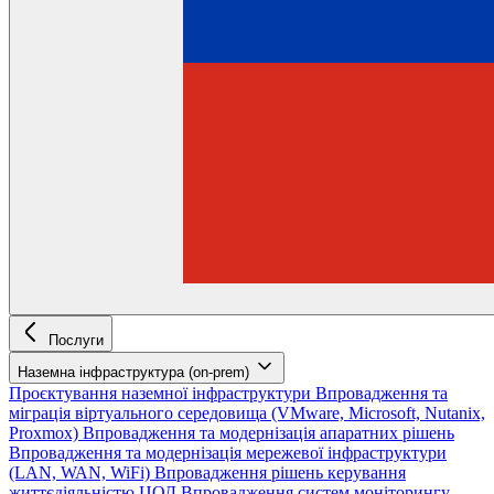
Послуги
Наземна інфраструктура (on-prem)
Проєктування наземної інфраструктури
Впровадження та
міграція віртуального середовища (VMware, Microsoft, Nutanix,
Proxmox)
Впровадження та модернізація апаратних рішень
Впровадження та модернізація мережевої інфраструктури
(LAN, WAN, WiFi)
Впровадження рішень керування
життєдіяльністю ЦОД
Впровадження систем моніторингу