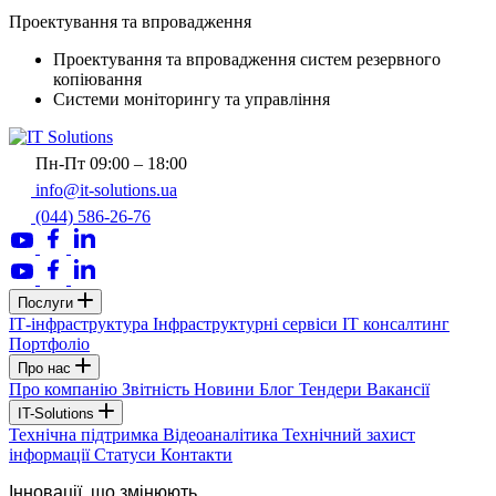
Проектування та впровадження
Проектування та впровадження систем резервного
копіювання
Системи моніторингу та управління
Пн-Пт 09:00 – 18:00
info@it-solutions.ua
(044) 586-26-76
Послуги
ІТ-інфраструктура
Інфраструктурні сервіси
IT консалтинг
Портфоліо
Про нас
Про компанію
Звітність
Новини
Блог
Тендери
Вакансії
IT-Solutions
Технічна підтримка
Відеоаналітика
Технічний захист
інформації
Статуси
Контакти
Інновації, що змінюють