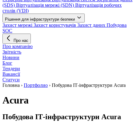
(SDS)
Віртуалізація мережі (SDN)
Віртуалізація робочих
столів (VDI)
Рішення для інфраструктури безпеки
Захист мережі
Захист користувачів
Захист даних
Побудова
SOC
Про нас
Про компанію
Звітність
Новини
Блог
Тендери
Вакансії
Статуси
Головна
›
Портфолио
›
Побудова ІТ-інфраструктури Acura
Acura
Побудова ІТ-інфраструктури Acura