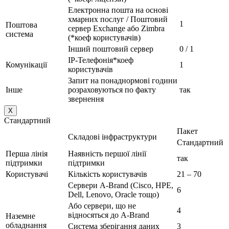
Електронна пошта на основі
хмарних послуг / Поштовий
1
Поштова
сервер Exchange або Zimbra
система
(*коеф користувачів)
Інший поштовий сервер
0 / 1
IP-Телефонія*коеф
Комунікації
1
користувачів
Запит на понаднормові години
Інше
розраховуються по факту
так
звернення
X
Стандартний
Пакет
Складові інфраструктури
Стандартний
Перша лінія
Наявність першої лінії
так
підтримки
підтримки
Користувачі
Кількість користувачів
21 – 70
Сервери A-Brand (Cisco, HPE,
6
Dell, Lenovo, Oracle тощо)
Або сервери, що не
4
відносяться до A-Brand
Наземне
обладнання
Система зберігання даних
3