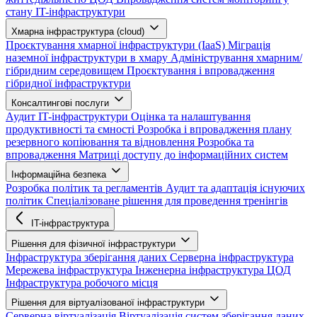
стану IT-інфраструктури
Хмарна інфраструктура (cloud)
Проєктування хмарної інфраструктури (IaaS)
Міграція
наземної інфраструктури в хмару
Адміністрування хмарним/
гібридним середовищем
Проєктування і впровадження
гібридної інфраструктури
Консалтингові послуги
Аудит IT-інфраструктури
Оцінка та налаштування
продуктивності та ємності
Розробка і впровадження плану
резервного копіювання та відновлення
Розробка та
впровадження Матриці доступу до інформаційних систем
Інформаційна безпека
Розробка політик та регламентів
Аудит та адаптація існуючих
політик
Спеціалізоване рішення для проведення тренінгів
IT-інфраструктура
Рішення для фізичної інфраструктури
Інфраструктура зберігання даних
Серверна інфраструктура
Мережева інфраструктура
Інженерна інфраструктура ЦОД
Інфраструктура робочого місця
Рішення для віртуалізованої інфраструктури
Серверна віртуалізація
Віртуалізація систем зберігання даних