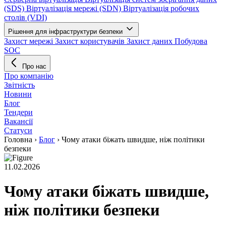
(SDS)
Віртуалізація мережі (SDN)
Віртуалізація робочих
столів (VDI)
Рішення для інфраструктури безпеки
Захист мережі
Захист користувачів
Захист даних
Побудова
SOC
Про нас
Про компанію
Звітність
Новини
Блог
Тендери
Вакансії
Статуси
Головна
›
Блог
›
Чому атаки біжать швидше, ніж політики
безпеки
11.02.2026
Чому атаки біжать швидше,
ніж політики безпеки