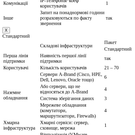
IP-Телефонія*коеф
Комунікації
1
користувачів
Запит на понаднормові години
Інше
розраховуються по факту
так
звернення
X
Стандартний
Пакет
Складові інфраструктури
Стандартний
Перша лінія
Наявність першої лінії
так
підтримки
підтримки
Користувачі
Кількість користувачів
21 – 70
Сервери A-Brand (Cisco, HPE,
6
Dell, Lenovo, Oracle тощо)
Або сервери, що не
4
відносяться до A-Brand
Наземне
обладнання
Система зберігання даних
3
Мережеве обладнання
(комутатори,
4
маршрутизатори, Firewalls)
Хмарна
Хмарні сервіси: сервер,
1
інфраструктура
сховище, мережа
Віртуалізація (VMware,