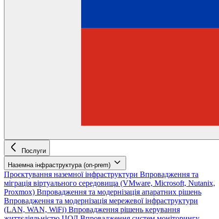
Послуги
Наземна інфраструктура (on-prem)
Проєктування наземної інфраструктури
Впровадження та
міграція віртуального середовища (VMware, Microsoft, Nutanix,
Proxmox)
Впровадження та модернізація апаратних рішень
Впровадження та модернізація мережевої інфраструктури
(LAN, WAN, WiFi)
Впровадження рішень керування
життєдіяльністю ЦОД
Впровадження систем моніторингу