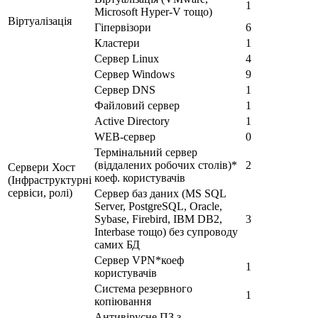
1
Microsoft Hyper-V тощо)
Віртуалізація
Гіпервізори
6
Кластери
1
Сервер Linux
4
Сервер Windows
9
Сервер DNS
1
Файловий сервер
1
Active Directory
1
WEB-сервер
0
Термінальний сервер
(віддалених робочих столів)*
2
Сервери Хост
коеф. користувачів
(Інфраструктурні
сервіси, ролі)
Сервер баз даних (MS SQL
Server, PostgreSQL, Oracle,
Sybase, Firebird, IBM DB2,
3
Interbase тощо) без супроводу
самих БД
Сервер VPN*коеф
1
користувачів
Система резервного
1
копіювання
Антивірусне ПЗ з