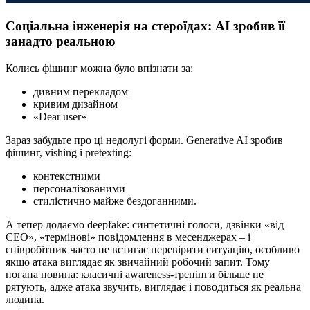
Соціальна інженерія на стероїдах: AI зробив її
занадто реальною
Колись фішинг можна було впізнати за:
дивним перекладом
кривим дизайном
«Dear user»
Зараз забудьте про ці недолугі форми. Generative AI зробив
фішинг, vishing і pretexting:
контекстними
персоналізованими
стилістично майже бездоганними.
А тепер додаємо deepfake: синтетичні голоси, дзвінки «від
CEO», «термінові» повідомлення в месенджерах – і
співробітник часто не встигає перевірити ситуацію, особливо
якщо атака виглядає як звичайний робочий запит. Тому
погана новина: класичні awareness-тренінги більше не
рятують, адже атака звучить, виглядає і поводиться як реальна
людина.