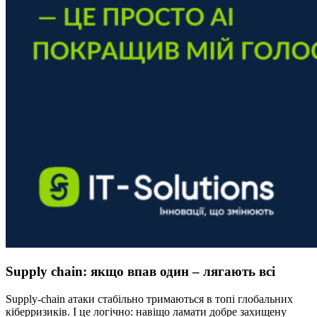
Supply chain: якщо впав один – лягають всі
Supply-chain атаки стабільно тримаються в топі глобальних
кіберризиків. І це логічно: навіщо ламати добре захищену