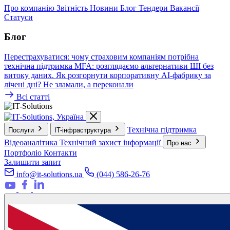
Про компанію
Звітність
Новини
Блог
Тендери
Вакансії
Статуси
Блог
Перестрахуватися: чому страховим компаніям потрібна
технічна підтримка
MFA: розглядаємо альтернативи
ШІ без
витоку даних. Як розгорнути корпоративну AI-фабрику за
лічені дні?
Не зламали, а переконали
Всі статті
Технічна підтримка
Послуги
IT-інфраструктура
Відеоаналітика
Технічний захист інформації
Про нас
Портфоліо
Контакти
Залишити запит
info@it-solutions.ua
(044) 586-26-76