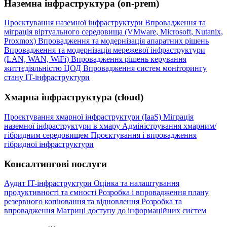
Наземна інфраструктура (on-prem)
Проєктування наземної інфраструктури
Впровадження та
міграція віртуального середовища (VMware, Microsoft, Nutanix,
Proxmox)
Впровадження та модернізація апаратних рішень
Впровадження та модернізація мережевої інфраструктури
(LAN, WAN, WiFi)
Впровадження рішень керування
життєдіяльністю ЦОД
Впровадження систем моніторингу
стану IT-інфраструктури
Хмарна інфраструктура (cloud)
Проєктування хмарної інфраструктури (IaaS)
Міграція
наземної інфраструктури в хмару
Адміністрування хмарним/
гібридним середовищем
Проєктування і впровадження
гібридної інфраструктури
Консалтингові послуги
Аудит IT-інфраструктури
Оцінка та налаштування
продуктивності та ємності
Розробка і впровадження плану
резервного копіювання та відновлення
Розробка та
впровадження Матриці доступу до інформаційних систем