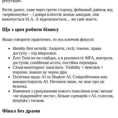
репутацію.
Витік даних, злам через третю сторону, фейковий дзвінок від
«керівництва» – і довіра клієнтів зникає швидше, ніж
виконується SLA. А відновлюється… ви самі знаєте.
Що з цим робити бізнесу
Якщо говорити практично, то ось ключові фокуси:
Identity-first security. Акаунти, сесії, токени, права
доступу – під мікроскоп.
Zero Trust не на слайдах, а в реальності: MFA, контроль
доступів, conditional access, постійна перевірка.
Cloud-моніторинг must-have. Visibility + detection +
response, інакше це чорна діра.
Політики щодо AI та Shadow AI. Співробітники вже
використовують AI. Питання лише, чи знає про це
безпека.
Навчання з урахуванням нового покоління атак: менше
«не відкривайте листи», більше сценаріїв з AI, голосом,
deepfake і тиском.
Фінал без драми