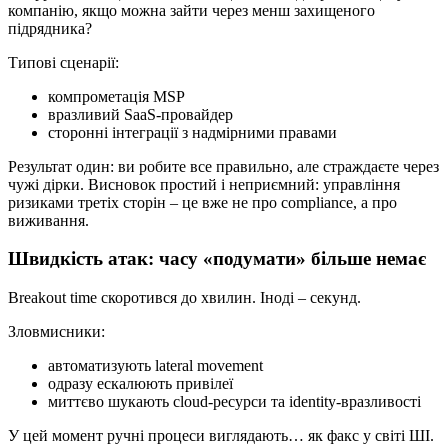
компанію, якщо можна зайти через менш захищеного
підрядника?
Типові сценарії:
компрометація MSP
вразливий SaaS-провайдер
сторонні інтеграції з надмірними правами
Результат один: ви робите все правильно, але страждаєте через
чужі дірки. Висновок простий і неприємний: управління
ризиками третіх сторін – це вже не про compliance, а про
виживання.
Швидкість атак: часу «подумати» більше немає
Breakout time скоротився до хвилин. Іноді – секунд.
Зловмисники:
автоматизують lateral movement
одразу ескалюють привілеї
миттєво шукають cloud-ресурси та identity-вразливості
У цей момент ручні процеси виглядають… як факс у світі ШІ.