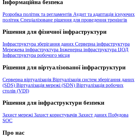
Інформаційна безпека
Розробка політик та регламентів
Аудит та адаптація існуючих
політик
Спеціалізоване рішення для проведення тренінгів
Рішення для фізичної інфраструктури
Інфраструктура зберігання даних
Серверна інфраструктура
Мережева інфраструктура
Інженерна інфраструктура ЦОД
Інфраструктура робочого місця
Рішення для віртуалізованої інфраструктури
Серверна віртуалізація
Віртуалізація систем зберігання даних
(SDS)
Віртуалізація мережі (SDN)
Віртуалізація робочих
столів (VDI)
Рішення для інфраструктури безпеки
Захист мережі
Захист користувачів
Захист даних
Побудова
SOC
Про нас