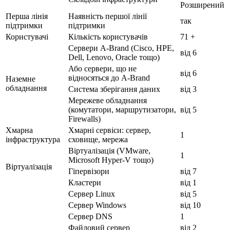
Розширений
Перша лінія
Наявність першої лінії
так
підтримки
підтримки
Користувачі
Кількість користувачів
71 +
Сервери A-Brand (Cisco, HPE,
від 6
Dell, Lenovo, Oracle тощо)
Або сервери, що не
від 6
відносяться до A-Brand
Наземне
обладнання
Система зберігання даних
від 3
Мережеве обладнання
(комутатори, маршрутизатори,
від 5
Firewalls)
Хмарна
Хмарні сервіси: сервер,
1
інфраструктура
сховище, мережа
Віртуалізація (VMware,
1
Microsoft Hyper-V тощо)
Віртуалізація
Гіпервізори
від 7
Кластери
від 1
Сервер Linux
від 5
Сервер Windows
від 10
Сервер DNS
1
Файловий сервер
від 2