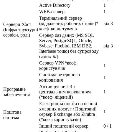
Active Directory
1
WEB-сервер
1
Термінальний сервер
(віддалених робочих столів)*
від 3
Сервери Хост
коеф. користувачів
(Інфраструктурні
сервіси, ролі)
Сервер баз даних (MS SQL
Server, PostgreSQL, Oracle,
Sybase, Firebird, IBM DB2,
від 3
Interbase тощо) без супроводу
самих БД
Сервер VPN*коеф.
1
користувачів
Система резервного
1
копіювання
Антивірусне ПЗ з
Програмне
центральним керуванням
1
забезпечення
(*коеф. ліцензій)
Електронна пошта на основі
хмарних послуг / Поштовий
1
Поштова
сервер Exchange або Zimbra
система
(*коеф користувачів)
Інший поштовий сервер
0 / 1