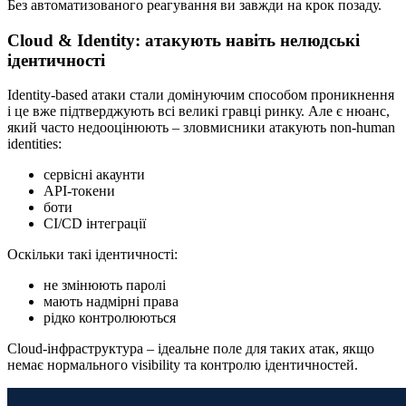
Без автоматизованого реагування ви завжди на крок позаду.
Cloud & Identity: атакують навіть нелюдські
ідентичності
Identity-based атаки стали домінуючим способом проникнення
і це вже підтверджують всі великі гравці ринку. Але є нюанс,
який часто недооцінюють – зловмисники атакують non-human
identities:
сервісні акаунти
API-токени
боти
CI/CD інтеграції
Оскільки такі ідентичності:
не змінюють паролі
мають надмірні права
рідко контролюються
Cloud-інфраструктура – ідеальне поле для таких атак, якщо
немає нормального visibility та контролю ідентичностей.