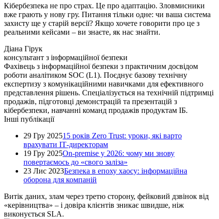
Кібербезпека не про страх. Це про адаптацію. Зловмисники
вже грають у нову гру. Питання тільки одне: чи ваша система
захисту ще у старій версії? Якщо хочете говорити про це з
реальними кейсами – ви знаєте, як нас знайти.
Діана Гірук
консультант з інформаційної безпеки
Фахівець з інформаційної безпеки з практичним досвідом
роботи аналітиком SOC (L1). Поєднує базову технічну
експертизу з комунікаційними навичками для ефективного
представлення рішень. Спеціалізується на технічній підтримці
продажів, підготовці демонстрацій та презентацій з
кібербезпеки, навчанні команд продажів продуктам ІБ.
Інші публікації
29 Гру 2025
15 років Zero Trust: уроки, які варто
врахувати ІТ-директорам
19 Гру 2025
On-premise у 2026: чому ми знову
повертаємось до «свого заліза»
23 Лис 2023
Безпека в епоху хаосу: інформаційна
оборона для компаній
Витік даних, злам через третю сторону, фейковий дзвінок від
«керівництва» – і довіра клієнтів зникає швидше, ніж
виконується SLA.