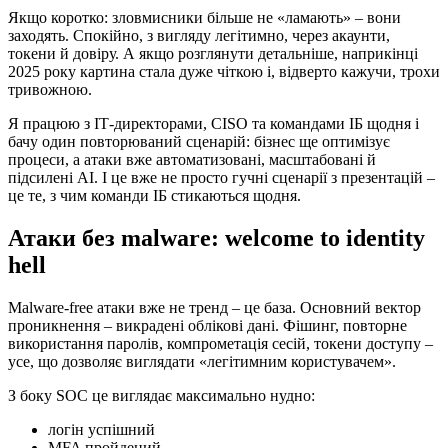
Якщо коротко: зловмисники більше не «ламають» – вони
заходять. Спокійно, з вигляду легітимно, через акаунти,
токени й довіру. А якщо розглянути детальніше, наприкінці
2025 року картина стала дуже чіткою і, відверто кажучи, трохи
тривожною.
Я працюю з ІТ-директорами, CISO та командами ІБ щодня і
бачу один повторюваний сценарій: бізнес ще оптимізує
процеси, а атаки вже автоматизовані, масштабовані й
підсилені AI. І це вже не просто гучні сценарії з презентацій –
це те, з чим команди ІБ стикаються щодня.
Атаки без malware: welcome to identity
hell
Malware-free атаки вже не тренд – це база. Основний вектор
проникнення – викрадені облікові дані. Фішинг, повторне
використання паролів, компрометація сесій, токени доступу –
усе, що дозволяє виглядати «легітимним користувачем».
З боку SOC це виглядає максимально нудно:
логін успішний
MFA пройдений