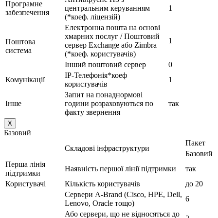
Програмне
центральним керуванням
1
забезпечення
(*коеф. ліцензій)
Електронна пошта на основі
хмарних послуг / Поштовий
1
Поштова
сервер Exchange або Zimbra
система
(*коеф. користувачів)
Інший поштовий сервер
0
IP-Телефонія*коеф
Комунікації
1
користувачів
Запит на понаднормові
Інше
години розраховуються по
так
факту звернення
X
Базовий
Пакет
Складові інфраструктури
Базовий
Перша лінія
Наявність першої лінії підтримки
так
підтримки
Користувачі
Кількість користувачів
до 20
Сервери A-Brand (Cisco, HPE, Dell,
6
Lenovo, Oracle тощо)
Або сервери, що не відносяться до