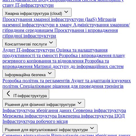
стану IT-інфраструктури
Хмарна інфраструктура (cloud)
Проєктування хмарної інфраструктури (IaaS)
Міграція
наземної інфраструктури в хмару
Адміністрування хмарним/
гібридним середовищем
Проєктування і впровадження
гібридної інфраструктури
Консалтингові послуги
Аудит IT-інфраструктури
Оцінка та налаштування
продуктивності та ємності
Розробка і впровадження плану
резервного копіювання та відновлення
Розробка та
впровадження Матриці доступу до інформаційних систем
Інформаційна безпека
Розробка політик та регламентів
Аудит та адаптація існуючих
політик
Спеціалізоване рішення для проведення тренінгів
IT-інфраструктура
Рішення для фізичної інфраструктури
Інфраструктура зберігання даних
Серверна інфраструктура
Мережева інфраструктура
Інженерна інфраструктура ЦОД
Інфраструктура робочого місця
Рішення для віртуалізованої інфраструктури
Серверна віртуалізація
Віртуалізація систем зберігання даних