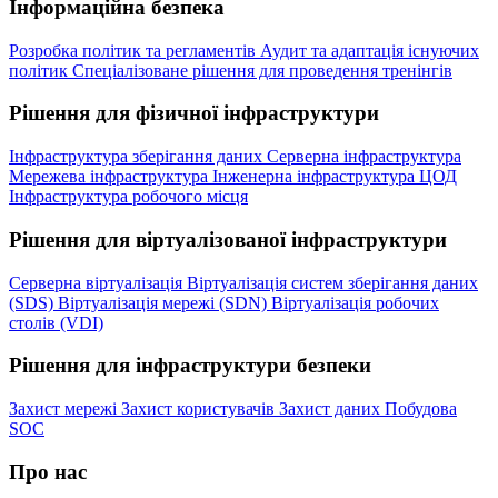
Інформаційна безпека
Розробка політик та регламентів
Аудит та адаптація існуючих
політик
Спеціалізоване рішення для проведення тренінгів
Рішення для фізичної інфраструктури
Інфраструктура зберігання даних
Серверна інфраструктура
Мережева інфраструктура
Інженерна інфраструктура ЦОД
Інфраструктура робочого місця
Рішення для віртуалізованої інфраструктури
Серверна віртуалізація
Віртуалізація систем зберігання даних
(SDS)
Віртуалізація мережі (SDN)
Віртуалізація робочих
столів (VDI)
Рішення для інфраструктури безпеки
Захист мережі
Захист користувачів
Захист даних
Побудова
SOC
Про нас