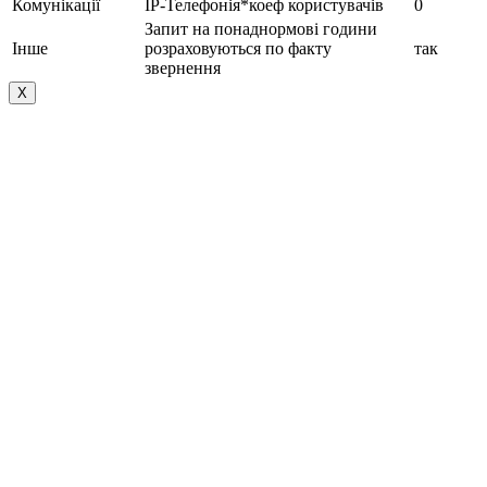
Комунікації
IP-Телефонія*коеф користувачів
0
Запит на понаднормові години
Інше
розраховуються по факту
так
звернення
Х