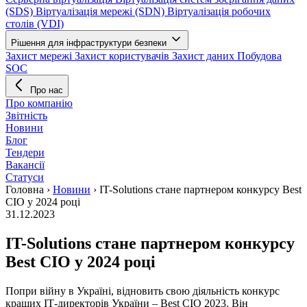
(SDS)
Віртуалізація мережі (SDN)
Віртуалізація робочих
столів (VDI)
Рішення для інфраструктури безпеки
Захист мережі
Захист користувачів
Захист даних
Побудова
SOC
Про нас
Про компанію
Звітність
Новини
Блог
Тендери
Вакансії
Статуси
Головна
›
Новини
›
IT-Solutions стане партнером конкурсу Best
CIO у 2024 році
31.12.2023
IT-Solutions стане партнером конкурсу
Best CIO у 2024 році
Попри війну в Україні, відновить свою діяльність конкурс
кращих ІТ-директорів України – Best CIO 2023. Він