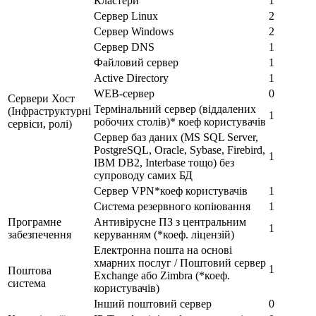
Кластери
1
Сервер Linux
2
Сервер Windows
2
Сервер DNS
1
Файловий сервер
1
Active Directory
1
WEB-сервер
0
Сервери Хост
Термінальний сервер (віддалених
(Інфраструктурні
1
робочих столів)* коеф користувачів
сервіси, ролі)
Сервер баз даних (MS SQL Server,
PostgreSQL, Oracle, Sybase, Firebird,
1
IBM DB2, Interbase тощо) без
супроводу самих БД
Сервер VPN*коеф користувачів
1
Система резервного копіювання
1
Програмне
Антивірусне ПЗ з центральним
1
забезпечення
керуванням (*коеф. ліцензій)
Електронна пошта на основі
хмарних послуг / Поштовий сервер
1
Поштова
Exchange або Zimbra (*коеф.
система
користувачів)
Інший поштовий сервер
0