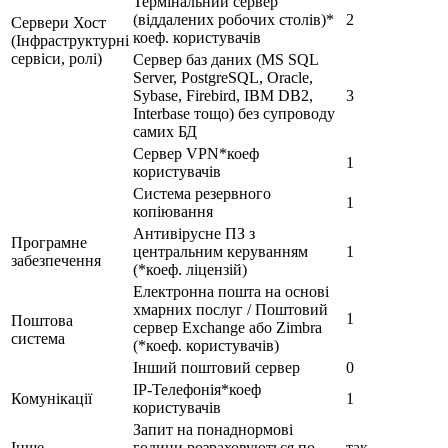
Термінальний сервер
(віддалених робочих столів)*
2
Сервери Хост
коеф. користувачів
(Інфраструктурні
сервіси, ролі)
Сервер баз даних (MS SQL
Server, PostgreSQL, Oracle,
Sybase, Firebird, IBM DB2,
3
Interbase тощо) без супроводу
самих БД
Сервер VPN*коеф
1
користувачів
Система резервного
1
копіювання
Антивірусне ПЗ з
Програмне
центральним керуванням
1
забезпечення
(*коеф. ліцензій)
Електронна пошта на основі
хмарних послуг / Поштовий
1
Поштова
сервер Exchange або Zimbra
система
(*коеф. користувачів)
Інший поштовий сервер
0
IP-Телефонія*коеф
Комунікації
1
користувачів
Запит на понаднормові
Інше
години розраховуються по
так