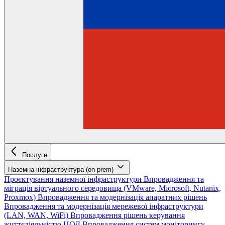
Послуги
Наземна інфраструктура (on-prem)
Проєктування наземної інфраструктури
Впровадження та
міграція віртуального середовища (VMware, Microsoft, Nutanix,
Proxmox)
Впровадження та модернізація апаратних рішень
Впровадження та модернізація мережевої інфраструктури
(LAN, WAN, WiFi)
Впровадження рішень керування
життєдіяльністю ЦОД
Впровадження систем моніторингу