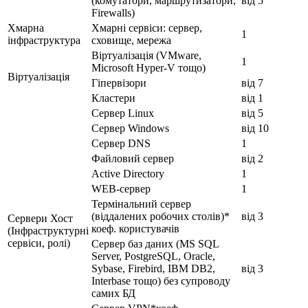
(комутатори, маршрутизатори,
від 5
Firewalls)
Хмарна
Хмарні сервіси: сервер,
1
інфраструктура
сховище, мережа
Віртуалізація (VMware,
1
Microsoft Hyper-V тощо)
Віртуалізація
Гіпервізори
від 7
Кластери
від 1
Сервер Linux
від 5
Сервер Windows
від 10
Сервер DNS
1
Файловий сервер
від 2
Active Directory
1
WEB-сервер
1
Термінальний сервер
(віддалених робочих столів)*
від 3
Сервери Хост
коеф. користувачів
(Інфраструктурні
сервіси, ролі)
Сервер баз даних (MS SQL
Server, PostgreSQL, Oracle,
Sybase, Firebird, IBM DB2,
від 3
Interbase тощо) без супроводу
самих БД