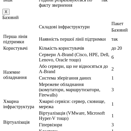
факту звернення
X
Базовий
Пакет
Складові інфраструктури
Базовий
Перша лінія
Наявність першої лінії підтримки
так
підтримки
Користувачі
Кількість користувачів
до 20
Сервери A-Brand (Cisco, HPE, Dell,
6
Lenovo, Oracle тощо)
Або сервери, що не відносяться до
2
A-Brand
Наземне
обладнання
Система зберігання даних
1
Мережеве обладнання
(комутатори, маршрутизатори,
3
Firewalls)
Хмарна
Хмарні сервіси: сервер, сховище,
1
інфраструктура
мережа
Віртуалізація (VMware, Microsoft
1
Hyper-V тощо)
Віртуалізація
Гіпервізори
3