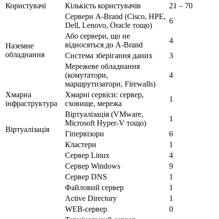
Користувачі
Кількість користувачів
21 – 70
Сервери A-Brand (Cisco, HPE,
6
Dell, Lenovo, Oracle тощо)
Або сервери, що не
4
відносяться до A-Brand
Наземне
обладнання
Система зберігання даних
3
Мережеве обладнання
(комутатори,
4
маршрутизатори, Firewalls)
Хмарна
Хмарні сервіси: сервер,
1
інфраструктура
сховище, мережа
Віртуалізація (VMware,
1
Microsoft Hyper-V тощо)
Віртуалізація
Гіпервізори
6
Кластери
1
Сервер Linux
4
Сервер Windows
9
Сервер DNS
1
Файловий сервер
1
Active Directory
1
WEB-сервер
0