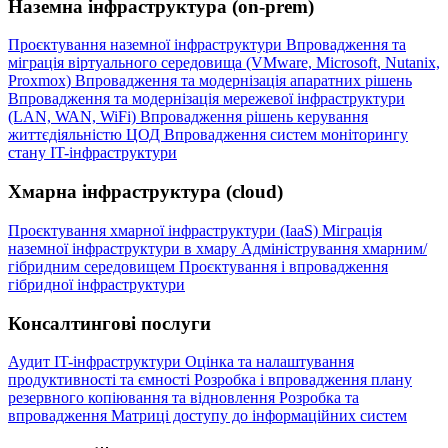
Наземна інфраструктура (on-prem)
Проєктування наземної інфраструктури
Впровадження та
міграція віртуального середовища (VMware, Microsoft, Nutanix,
Proxmox)
Впровадження та модернізація апаратних рішень
Впровадження та модернізація мережевої інфраструктури
(LAN, WAN, WiFi)
Впровадження рішень керування
життєдіяльністю ЦОД
Впровадження систем моніторингу
стану IT-інфраструктури
Хмарна інфраструктура (cloud)
Проєктування хмарної інфраструктури (IaaS)
Міграція
наземної інфраструктури в хмару
Адміністрування хмарним/
гібридним середовищем
Проєктування і впровадження
гібридної інфраструктури
Консалтингові послуги
Аудит IT-інфраструктури
Оцінка та налаштування
продуктивності та ємності
Розробка і впровадження плану
резервного копіювання та відновлення
Розробка та
впровадження Матриці доступу до інформаційних систем