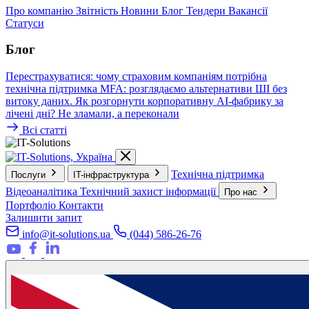
Про компанію
Звітність
Новини
Блог
Тендери
Вакансії
Статуси
Блог
Перестрахуватися: чому страховим компаніям потрібна
технічна підтримка
MFA: розглядаємо альтернативи
ШІ без
витоку даних. Як розгорнути корпоративну AI-фабрику за
лічені дні?
Не зламали, а переконали
Всі статті
Технічна підтримка
Послуги
IT-інфраструктура
Відеоаналітика
Технічний захист інформації
Про нас
Портфоліо
Контакти
Залишити запит
info@it-solutions.ua
(044) 586-26-76