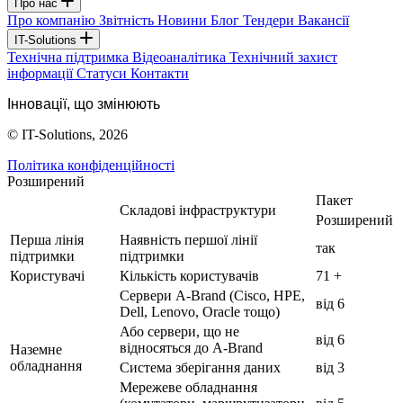
Про нас
Про компанію
Звітність
Новини
Блог
Тендери
Вакансії
IT-Solutions
Технічна підтримка
Відеоаналітика
Технічний захист
інформації
Статуси
Контакти
Інновації, що змінюють
© IT-Solutions, 2026
Політика конфіденційності
Розширений
Пакет
Складові інфраструктури
Розширений
Перша лінія
Наявність першої лінії
так
підтримки
підтримки
Користувачі
Кількість користувачів
71 +
Сервери A-Brand (Cisco, HPE,
від 6
Dell, Lenovo, Oracle тощо)
Або сервери, що не
від 6
відносяться до A-Brand
Наземне
обладнання
Система зберігання даних
від 3
Мережеве обладнання