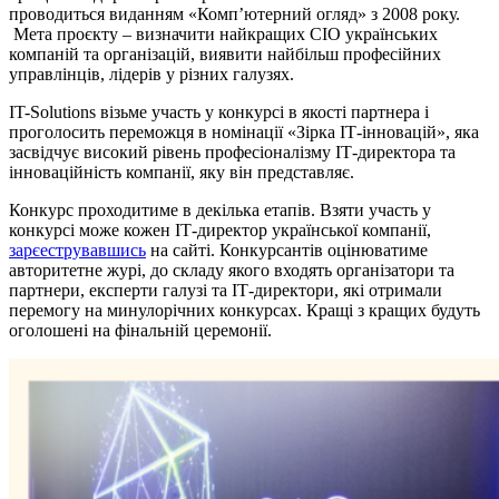
проводиться виданням «Комп’ютерний огляд» з 2008 року.
Мета проєкту – визначити найкращих CIO українських
компаній та організацій, виявити найбільш професійних
управлінців, лідерів у різних галузях.
IT-Solutions візьме участь у конкурсі в якості партнера і
проголосить переможця в номінації «Зірка ІТ-інновацій», яка
засвідчує високий рівень професіоналізму ІТ-директора та
інноваційність компанії, яку він представляє.
Конкурс проходитиме в декілька етапів. Взяти участь у
конкурсі може кожен ІТ-директор української компанії,
зарєеструвавшись
на сайті. Конкурсантів оцінюватиме
авторитетне журі, до складу якого входять організатори та
партнери, експерти галузі та ІТ-директори, які отримали
перемогу на минулорічних конкурсах. Кращі з кращих будуть
оголошені на фінальній церемонії.