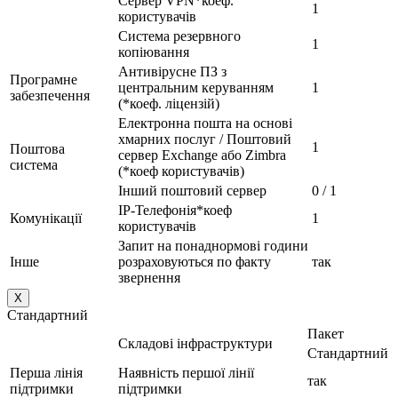
Сервер VPN*коеф.
1
користувачів
Система резервного
1
копіювання
Антивірусне ПЗ з
Програмне
центральним керуванням
1
забезпечення
(*коеф. ліцензій)
Електронна пошта на основі
хмарних послуг / Поштовий
1
Поштова
сервер Exchange або Zimbra
система
(*коеф користувачів)
Інший поштовий сервер
0 / 1
IP-Телефонія*коеф
Комунікації
1
користувачів
Запит на понаднормові години
Інше
розраховуються по факту
так
звернення
X
Стандартний
Пакет
Складові інфраструктури
Стандартний
Перша лінія
Наявність першої лінії
так
підтримки
підтримки