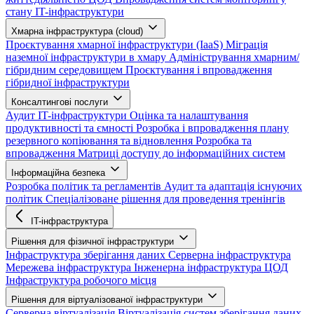
стану IT-інфраструктури
Хмарна інфраструктура (cloud)
Проєктування хмарної інфраструктури (IaaS)
Міграція
наземної інфраструктури в хмару
Адміністрування хмарним/
гібридним середовищем
Проєктування і впровадження
гібридної інфраструктури
Консалтингові послуги
Аудит IT-інфраструктури
Оцінка та налаштування
продуктивності та ємності
Розробка і впровадження плану
резервного копіювання та відновлення
Розробка та
впровадження Матриці доступу до інформаційних систем
Інформаційна безпека
Розробка політик та регламентів
Аудит та адаптація існуючих
політик
Спеціалізоване рішення для проведення тренінгів
IT-інфраструктура
Рішення для фізичної інфраструктури
Інфраструктура зберігання даних
Серверна інфраструктура
Мережева інфраструктура
Інженерна інфраструктура ЦОД
Інфраструктура робочого місця
Рішення для віртуалізованої інфраструктури
Серверна віртуалізація
Віртуалізація систем зберігання даних