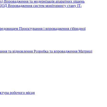
ox)
Впровадження та модернізація апаратних рішень
ю ЦОД
Впровадження систем моніторингу стану IT-
середовищем
Проєктування і впровадження гібридної
ання та відновлення
Розробка та впровадження Матриці
ктура робочого місця