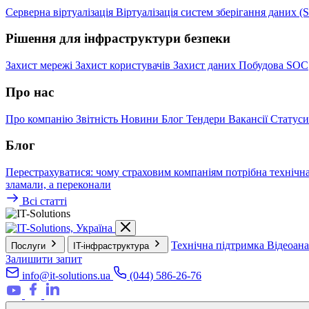
Серверна віртуалізація
Віртуалізація систем зберігання даних 
Рішення для інфраструктури безпеки
Захист мережі
Захист користувачів
Захист даних
Побудова SOC
Про нас
Про компанію
Звітність
Новини
Блог
Тендери
Вакансії
Статуси
Блог
Перестрахуватися: чому страховим компаніям потрібна технічн
зламали, а переконали
Всі статті
Технічна підтримка
Відеоан
Послуги
IT-інфраструктура
Залишити запит
info@it-solutions.ua
(044) 586-26-76