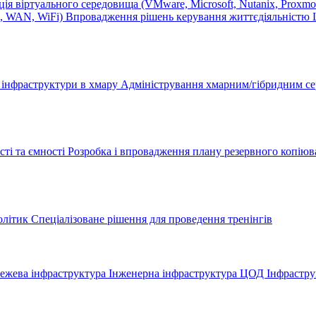
ія віртуального середовища (VMware, Microsoft, Nutanix, Proxm
N, WAN, WiFi)
Впровадження рішень керування життєдіяльніст
ї інфраструктури в хмару
Адміністрування хмарним/гібридним 
ті та ємності
Розробка і впровадження плану резервного копіюв
олітик
Спеціалізоване рішення для проведення тренінгів
ежева інфраструктура
Інженерна інфраструктура ЦОД
Інфрастру