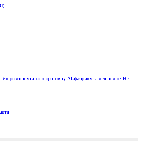
I)
. Як розгорнути корпоративну AI-фабрику за лічені дні?
Не
акти