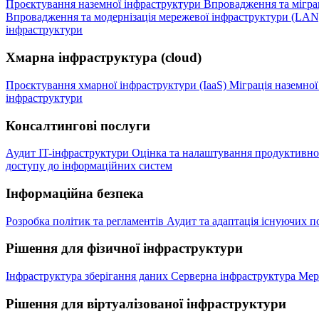
Проєктування наземної інфраструктури
Впровадження та міграц
Впровадження та модернізація мережевої інфраструктури (LA
інфраструктури
Хмарна інфраструктура (cloud)
Проєктування хмарної інфраструктури (IaaS)
Міграція наземно
інфраструктури
Консалтингові послуги
Аудит IT-інфраструктури
Оцінка та налаштування продуктивнос
доступу до інформаційних систем
Інформаційна безпека
Розробка політик та регламентів
Аудит та адаптація існуючих п
Рішення для фізичної інфраструктури
Інфраструктура зберігання даних
Серверна інфраструктура
Мер
Рішення для віртуалізованої інфраструктури