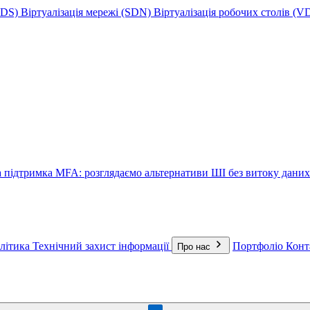
(SDS)
Віртуалізація мережі (SDN)
Віртуалізація робочих столів (VD
а підтримка
MFA: розглядаємо альтернативи
ШІ без витоку даних
алітика
Технічний захист інформації
Портфоліо
Конт
Про нас