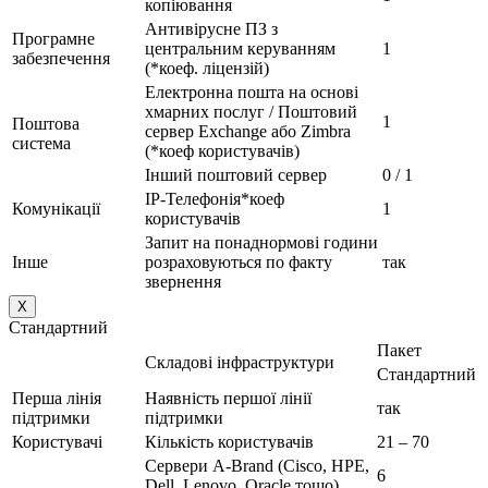
копіювання
Антивірусне ПЗ з
Програмне
центральним керуванням
1
забезпечення
(*коеф. ліцензій)
Електронна пошта на основі
хмарних послуг / Поштовий
1
Поштова
сервер Exchange або Zimbra
система
(*коеф користувачів)
Інший поштовий сервер
0 / 1
IP-Телефонія*коеф
Комунікації
1
користувачів
Запит на понаднормові години
Інше
розраховуються по факту
так
звернення
X
Стандартний
Пакет
Складові інфраструктури
Стандартний
Перша лінія
Наявність першої лінії
так
підтримки
підтримки
Користувачі
Кількість користувачів
21 – 70
Сервери A-Brand (Cisco, HPE,
6
Dell, Lenovo, Oracle тощо)