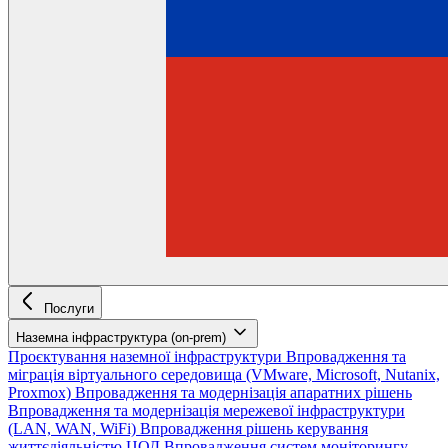
Послуги
Наземна інфраструктура (on-prem)
Проєктування наземної інфраструктури
Впровадження та
міграція віртуального середовища (VMware, Microsoft, Nutanix,
Proxmox)
Впровадження та модернізація апаратних рішень
Впровадження та модернізація мережевої інфраструктури
(LAN, WAN, WiFi)
Впровадження рішень керування
життєдіяльністю ЦОД
Впровадження систем моніторингу