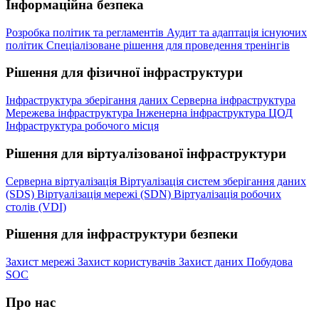
Інформаційна безпека
Розробка політик та регламентів
Аудит та адаптація існуючих
політик
Спеціалізоване рішення для проведення тренінгів
Рішення для фізичної інфраструктури
Інфраструктура зберігання даних
Серверна інфраструктура
Мережева інфраструктура
Інженерна інфраструктура ЦОД
Інфраструктура робочого місця
Рішення для віртуалізованої інфраструктури
Серверна віртуалізація
Віртуалізація систем зберігання даних
(SDS)
Віртуалізація мережі (SDN)
Віртуалізація робочих
столів (VDI)
Рішення для інфраструктури безпеки
Захист мережі
Захист користувачів
Захист даних
Побудова
SOC
Про нас