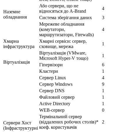
Або сервери, що не
4
відносяться до A-Brand
Наземне
обладнання
Система зберігання даних
3
Мережеве обладнання
(комутатори,
4
маршрутизатори, Firewalls)
Хмарна
Хмарні сервіси: сервер,
1
інфраструктура
сховище, мережа
Віртуалізація (VMware,
1
Microsoft Hyper-V тощо)
Віртуалізація
Гіпервізори
6
Кластери
1
Сервер Linux
4
Сервер Windows
9
Сервер DNS
1
Файловий сервер
1
Active Directory
1
WEB-сервер
0
Термінальний сервер
(віддалених робочих столів)*
2
Сервери Хост
коеф. користувачів
(Інфраструктурні