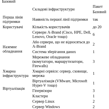
Базовий
Пакет
Складові інфраструктури
Базовий
Перша лінія
Наявність першої лінії підтримки
так
підтримки
Користувачі
Кількість користувачів
до 20
Сервери A-Brand (Cisco, HPE, Dell,
6
Lenovo, Oracle тощо)
Або сервери, що не відносяться до
2
A-Brand
Наземне
обладнання
Система зберігання даних
1
Мережеве обладнання
(комутатори, маршрутизатори,
3
Firewalls)
Хмарна
Хмарні сервіси: сервер, сховище,
1
інфраструктура
мережа
Віртуалізація (VMware, Microsoft
1
Hyper-V тощо)
Віртуалізація
Гіпервізори
3
Кластери
1
Сервер Linux
2
Сервер Windows
2