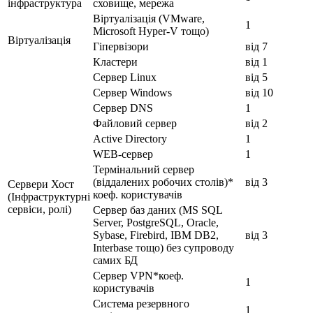
інфраструктура
сховище, мережа
Віртуалізація (VMware,
1
Microsoft Hyper-V тощо)
Віртуалізація
Гіпервізори
від 7
Кластери
від 1
Сервер Linux
від 5
Сервер Windows
від 10
Сервер DNS
1
Файловий сервер
від 2
Active Directory
1
WEB-сервер
1
Термінальний сервер
(віддалених робочих столів)*
від 3
Сервери Хост
коеф. користувачів
(Інфраструктурні
сервіси, ролі)
Сервер баз даних (MS SQL
Server, PostgreSQL, Oracle,
Sybase, Firebird, IBM DB2,
від 3
Interbase тощо) без супроводу
самих БД
Сервер VPN*коеф.
1
користувачів
Система резервного
1