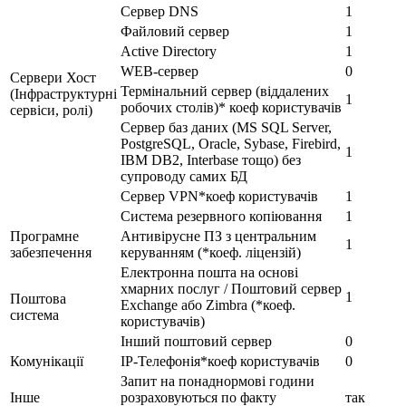
Сервер DNS
1
Файловий сервер
1
Active Directory
1
WEB-сервер
0
Сервери Хост
Термінальний сервер (віддалених
(Інфраструктурні
1
робочих столів)* коеф користувачів
сервіси, ролі)
Сервер баз даних (MS SQL Server,
PostgreSQL, Oracle, Sybase, Firebird,
1
IBM DB2, Interbase тощо) без
супроводу самих БД
Сервер VPN*коеф користувачів
1
Система резервного копіювання
1
Програмне
Антивірусне ПЗ з центральним
1
забезпечення
керуванням (*коеф. ліцензій)
Електронна пошта на основі
хмарних послуг / Поштовий сервер
1
Поштова
Exchange або Zimbra (*коеф.
система
користувачів)
Інший поштовий сервер
0
Комунікації
IP-Телефонія*коеф користувачів
0
Запит на понаднормові години
Інше
розраховуються по факту
так