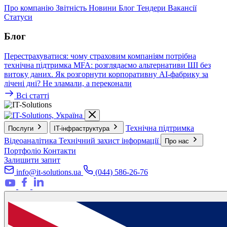
Про компанію
Звітність
Новини
Блог
Тендери
Вакансії
Статуси
Блог
Перестрахуватися: чому страховим компаніям потрібна
технічна підтримка
MFA: розглядаємо альтернативи
ШІ без
витоку даних. Як розгорнути корпоративну AI-фабрику за
лічені дні?
Не зламали, а переконали
Всі статті
Технічна підтримка
Послуги
IT-інфраструктура
Відеоаналітика
Технічний захист інформації
Про нас
Портфоліо
Контакти
Залишити запит
info@it-solutions.ua
(044) 586-26-76