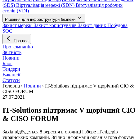
(SDS)
Віртуалізація мережі (SDN)
Віртуалізація робочих
столів (VDI)
Рішення для інфраструктури безпеки
Захист мережі
Захист користувачів
Захист даних
Побудова
SOC
Про нас
Про компанію
Звітність
Новини
Блог
Тендери
Вакансії
Статуси
Головна
›
Новини
›
IT-Solutions підтримає V щорічний CIO &
CISO FORUM
27.07.2021
IT-Solutions підтримає V щорічний CIO
& CISO FORUM
Захід відбудеться 8 вересня в столиці і збере ІТ-лідерів
українських компаній. Згідно інформації організатора форуму