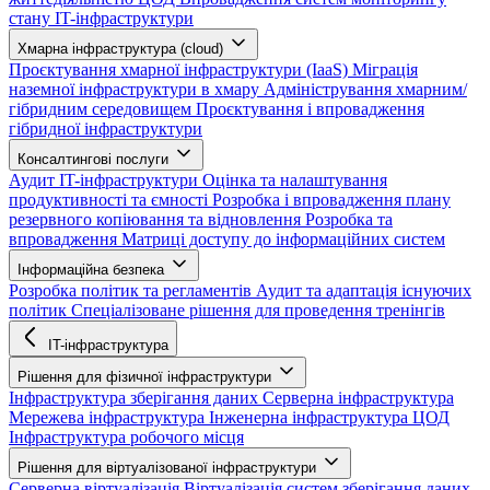
стану IT-інфраструктури
Хмарна інфраструктура (cloud)
Проєктування хмарної інфраструктури (IaaS)
Міграція
наземної інфраструктури в хмару
Адміністрування хмарним/
гібридним середовищем
Проєктування і впровадження
гібридної інфраструктури
Консалтингові послуги
Аудит IT-інфраструктури
Оцінка та налаштування
продуктивності та ємності
Розробка і впровадження плану
резервного копіювання та відновлення
Розробка та
впровадження Матриці доступу до інформаційних систем
Інформаційна безпека
Розробка політик та регламентів
Аудит та адаптація існуючих
політик
Спеціалізоване рішення для проведення тренінгів
IT-інфраструктура
Рішення для фізичної інфраструктури
Інфраструктура зберігання даних
Серверна інфраструктура
Мережева інфраструктура
Інженерна інфраструктура ЦОД
Інфраструктура робочого місця
Рішення для віртуалізованої інфраструктури
Серверна віртуалізація
Віртуалізація систем зберігання даних