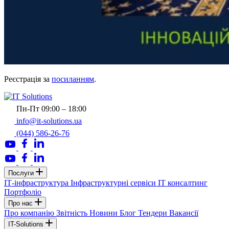
Реєстрація за
посиланням
.
Пн-Пт 09:00 – 18:00
info@it-solutions.ua
(044) 586-26-76
Послуги
ІТ-інфраструктура
Інфраструктурні сервіси
IT консалтинг
Портфоліо
Про нас
Про компанію
Звітність
Новини
Блог
Тендери
Вакансії
IT-Solutions