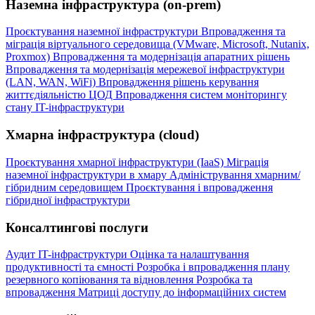
Наземна інфраструктура (on-prem)
Проєктування наземної інфраструктури
Впровадження та
міграція віртуального середовища (VMware, Microsoft, Nutanix,
Proxmox)
Впровадження та модернізація апаратних рішень
Впровадження та модернізація мережевої інфраструктури
(LAN, WAN, WiFi)
Впровадження рішень керування
життєдіяльністю ЦОД
Впровадження систем моніторингу
стану IT-інфраструктури
Хмарна інфраструктура (cloud)
Проєктування хмарної інфраструктури (IaaS)
Міграція
наземної інфраструктури в хмару
Адміністрування хмарним/
гібридним середовищем
Проєктування і впровадження
гібридної інфраструктури
Консалтингові послуги
Аудит IT-інфраструктури
Оцінка та налаштування
продуктивності та ємності
Розробка і впровадження плану
резервного копіювання та відновлення
Розробка та
впровадження Матриці доступу до інформаційних систем