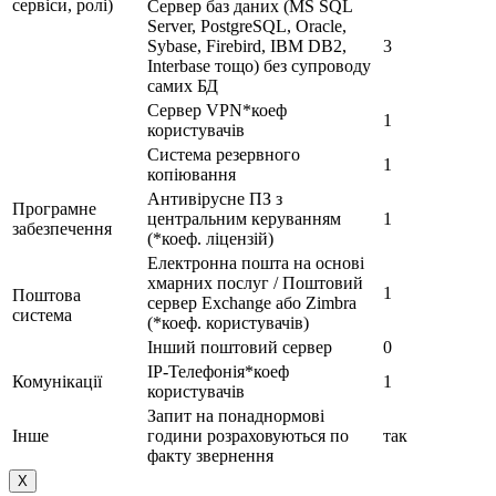
сервіси, ролі)
Сервер баз даних (MS SQL
Server, PostgreSQL, Oracle,
Sybase, Firebird, IBM DB2,
3
Interbase тощо) без супроводу
самих БД
Сервер VPN*коеф
1
користувачів
Система резервного
1
копіювання
Антивірусне ПЗ з
Програмне
центральним керуванням
1
забезпечення
(*коеф. ліцензій)
Електронна пошта на основі
хмарних послуг / Поштовий
1
Поштова
сервер Exchange або Zimbra
система
(*коеф. користувачів)
Інший поштовий сервер
0
IP-Телефонія*коеф
Комунікації
1
користувачів
Запит на понаднормові
Інше
години розраховуються по
так
факту звернення
X