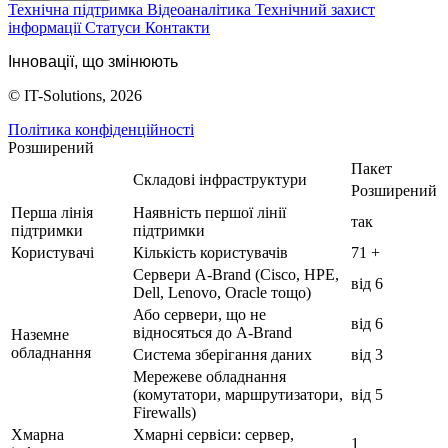
Технічна підтримка
Відеоаналітика
Технічний захист
інформації
Статуси
Контакти
Інновації, що змінюють
© IT-Solutions, 2026
Політика конфіденційності
Розширений
Пакет
Складові інфраструктури
Розширений
Перша лінія
Наявність першої лінії
так
підтримки
підтримки
Користувачі
Кількість користувачів
71 +
Сервери A-Brand (Cisco, HPE,
від 6
Dell, Lenovo, Oracle тощо)
Або сервери, що не
від 6
відносяться до A-Brand
Наземне
обладнання
Система зберігання даних
від 3
Мережеве обладнання
(комутатори, маршрутизатори,
від 5
Firewalls)
Хмарна
Хмарні сервіси: сервер,
1