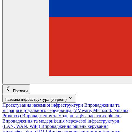
Послуги
Наземна інфраструктура (on-prem)
Проєктування наземної інфраструктури
Впровадження та
міграція віртуального середовища (VMware, Microsoft, Nutanix,
Proxmox)
Впровадження та модернізація апаратних рішень
Впровадження та модернізація мережевої інфраструктури
(LAN, WAN, WiFi)
Впровадження рішень керування
життєдіяльністю ЦОД
Впровадження систем моніторингу