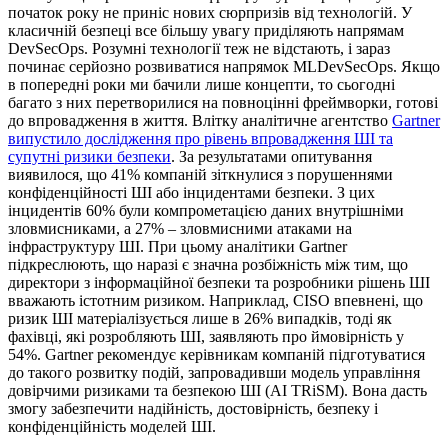
початок року не приніс нових сюрпризів від технологій. У
класичній безпеці все більшу увагу приділяють напрямам
DevSecOps. Розумні технології теж не відстають, і зараз
починає серйозно розвиватися напрямок MLDevSecOps. Якщо
в попередні роки ми бачили лише концепти, то сьогодні
багато з них перетворилися на повноцінні фреймворки, готові
до впровадження в життя. Влітку аналітичне агентство
Gartner
випустило дослідження про рівень впровадження ШІ та
супутні ризики безпеки
. За результатами опитування
виявилося, що 41% компаній зіткнулися з порушеннями
конфіденційності ШІ або інцидентами безпеки. З цих
інцидентів 60% були компрометацією даних внутрішніми
зловмисниками, а 27% – зловмисними атаками на
інфраструктуру ШІ. При цьому аналітики Gartner
підкреслюють, що наразі є значна розбіжність між тим, що
директори з інформаційної безпеки та розробники рішень ШІ
вважають істотним ризиком. Наприклад, CISO впевнені, що
ризик ШІ матеріалізується лише в 26% випадків, тоді як
фахівці, які розробляють ШІ, заявляють про ймовірність у
54%. Gartner рекомендує керівникам компаній підготуватися
до такого розвитку подій, запровадивши модель управління
довірчими ризиками та безпекою ШІ (AI TRiSM). Вона дасть
змогу забезпечити надійність, достовірність, безпеку і
конфіденційність моделей ШІ.