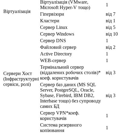
Віртуалізація (VMware,
1
Microsoft Hyper-V тощо)
Віртуалізація
Гіпервізори
від 7
Кластери
від 1
Сервер Linux
від 5
Сервер Windows
від 10
Сервер DNS
1
Файловий сервер
від 2
Active Directory
1
WEB-сервер
1
Термінальний сервер
(віддалених робочих столів)*
від 3
Сервери Хост
коеф. користувачів
(Інфраструктурні
сервіси, ролі)
Сервер баз даних (MS SQL
Server, PostgreSQL, Oracle,
Sybase, Firebird, IBM DB2,
від 3
Interbase тощо) без супроводу
самих БД
Сервер VPN*коеф.
1
користувачів
Система резервного
1
копіювання