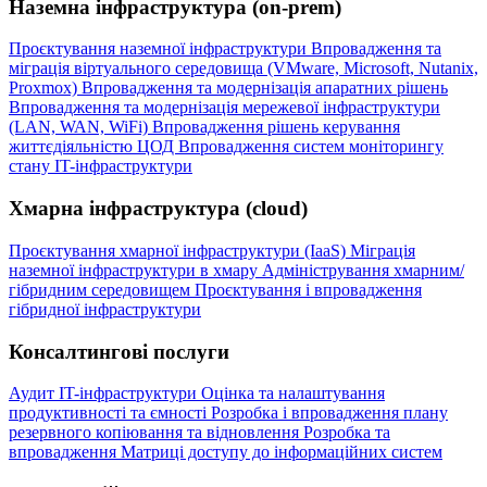
Наземна інфраструктура (on-prem)
Проєктування наземної інфраструктури
Впровадження та
міграція віртуального середовища (VMware, Microsoft, Nutanix,
Proxmox)
Впровадження та модернізація апаратних рішень
Впровадження та модернізація мережевої інфраструктури
(LAN, WAN, WiFi)
Впровадження рішень керування
життєдіяльністю ЦОД
Впровадження систем моніторингу
стану IT-інфраструктури
Хмарна інфраструктура (cloud)
Проєктування хмарної інфраструктури (IaaS)
Міграція
наземної інфраструктури в хмару
Адміністрування хмарним/
гібридним середовищем
Проєктування і впровадження
гібридної інфраструктури
Консалтингові послуги
Аудит IT-інфраструктури
Оцінка та налаштування
продуктивності та ємності
Розробка і впровадження плану
резервного копіювання та відновлення
Розробка та
впровадження Матриці доступу до інформаційних систем