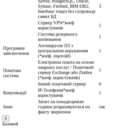
Server, PostgreSQL, Oracle,
Sybase, Firebird, IBM DB2,
3
Interbase тощо) без супроводу
самих БД
Сервер VPN*коеф
1
користувачів
Система резервного
1
копіювання
Антивірусне ПЗ з
Програмне
центральним керуванням
1
забезпечення
(*коеф. ліцензій)
Електронна пошта на основі
хмарних послуг / Поштовий
1
Поштова
сервер Exchange або Zimbra
система
(*коеф. користувачів)
Інший поштовий сервер
0
IP-Телефонія*коеф
Комунікації
1
користувачів
Запит на понаднормові
Інше
години розраховуються по
так
факту звернення
X
Базовий