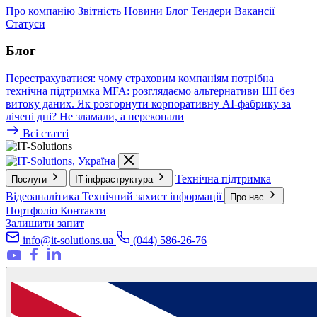
Про компанію
Звітність
Новини
Блог
Тендери
Вакансії
Статуси
Блог
Перестрахуватися: чому страховим компаніям потрібна
технічна підтримка
MFA: розглядаємо альтернативи
ШІ без
витоку даних. Як розгорнути корпоративну AI-фабрику за
лічені дні?
Не зламали, а переконали
Всі статті
Технічна підтримка
Послуги
IT-інфраструктура
Відеоаналітика
Технічний захист інформації
Про нас
Портфоліо
Контакти
Залишити запит
info@it-solutions.ua
(044) 586-26-76