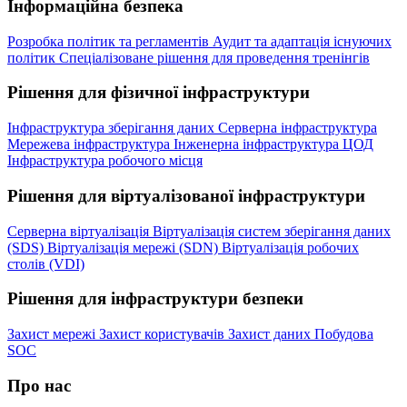
Інформаційна безпека
Розробка політик та регламентів
Аудит та адаптація існуючих
політик
Спеціалізоване рішення для проведення тренінгів
Рішення для фізичної інфраструктури
Інфраструктура зберігання даних
Серверна інфраструктура
Мережева інфраструктура
Інженерна інфраструктура ЦОД
Інфраструктура робочого місця
Рішення для віртуалізованої інфраструктури
Серверна віртуалізація
Віртуалізація систем зберігання даних
(SDS)
Віртуалізація мережі (SDN)
Віртуалізація робочих
столів (VDI)
Рішення для інфраструктури безпеки
Захист мережі
Захист користувачів
Захист даних
Побудова
SOC
Про нас