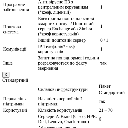
Антивірусне ПЗ з
Програмне
центральним керуванням
1
забезпечення
(*коеф. ліцензій)
Електронна пошта на основі
хмарних послуг / Поштовий
1
Поштова
сервер Exchange або Zimbra
система
(*коеф користувачів)
Інший поштовий сервер
0 / 1
IP-Телефонія*коеф
Комунікації
1
користувачів
Запит на понаднормові години
Інше
розраховуються по факту
так
звернення
X
Стандартний
Пакет
Складові інфраструктури
Стандартний
Перша лінія
Наявність першої лінії
так
підтримки
підтримки
Користувачі
Кількість користувачів
21 – 70
Сервери A-Brand (Cisco, HPE,
6
Dell, Lenovo, Oracle тощо)
Або сервери, що не