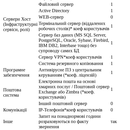
Файловий сервер
1
Active Directory
1
WEB-сервер
0
Сервери Хост
Термінальний сервер (віддалених
(Інфраструктурні
1
робочих столів)* коеф користувачів
сервіси, ролі)
Сервер баз даних (MS SQL Server,
PostgreSQL, Oracle, Sybase, Firebird,
1
IBM DB2, Interbase тощо) без
супроводу самих БД
Сервер VPN*коеф користувачів
1
Система резервного копіювання
1
Програмне
Антивірусне ПЗ з центральним
1
забезпечення
керуванням (*коеф. ліцензій)
Електронна пошта на основі
хмарних послуг / Поштовий сервер
1
Поштова
Exchange або Zimbra (*коеф.
система
користувачів)
Інший поштовий сервер
0
Комунікації
IP-Телефонія*коеф користувачів
0
Запит на понаднормові години
Інше
розраховуються по факту
так
звернення