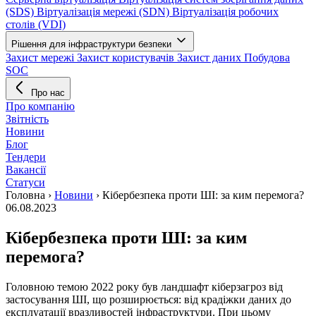
(SDS)
Віртуалізація мережі (SDN)
Віртуалізація робочих
столів (VDI)
Рішення для інфраструктури безпеки
Захист мережі
Захист користувачів
Захист даних
Побудова
SOC
Про нас
Про компанію
Звітність
Новини
Блог
Тендери
Вакансії
Статуси
Головна
›
Новини
›
Кібербезпека проти ШІ: за ким перемога?
06.08.2023
Кібербезпека проти ШІ: за ким
перемога?
Головною темою 2022 року був ландшафт кіберзагроз від
застосування ШІ, що розширюється: від крадіжки даних до
експлуатації вразливостей інфраструктури. При цьому