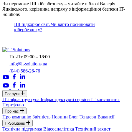
Чи переможе ШІ кібербезпеку – читайте в блозі Валерія
Яцківського, керівника напряму з інформаційної безпеки IT-
Solutions
ШІ підкорює світ. Чи варто посилювати
кібербезпеку?
Пн-Пт 09:00 – 18:00
info@it-solutions.ua
(044) 586-26-76
Послуги
ІТ-інфраструктура
Інфраструктурні сервіси
IT консалтинг
Портфоліо
Про нас
Про компанію
Звітність
Новини
Блог
Тендери
Вакансії
IT-Solutions
Технічна підтримка
Відеоаналітика
Технічний захист