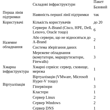
Пакет
Складові інфраструктури
Базовий
Перша лінія
Наявність першої лінії підтримки
так
підтримки
Користувачі
Кількість користувачів
до 20
Сервери A-Brand (Cisco, HPE, Dell,
6
Lenovo, Oracle тощо)
Або сервери, що не відносяться до
2
A-Brand
Наземне
обладнання
Система зберігання даних
1
Мережеве обладнання
(комутатори, маршрутизатори,
3
Firewalls)
Хмарна
Хмарні сервіси: сервер, сховище,
1
інфраструктура
мережа
Віртуалізація (VMware, Microsoft
1
Hyper-V тощо)
Віртуалізація
Гіпервізори
3
Кластери
1
Сервер Linux
2
Сервер Windows
2
Сервер DNS
1