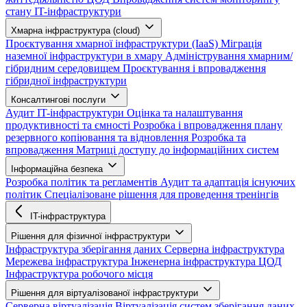
стану IT-інфраструктури
Хмарна інфраструктура (cloud)
Проєктування хмарної інфраструктури (IaaS)
Міграція
наземної інфраструктури в хмару
Адміністрування хмарним/
гібридним середовищем
Проєктування і впровадження
гібридної інфраструктури
Консалтингові послуги
Аудит IT-інфраструктури
Оцінка та налаштування
продуктивності та ємності
Розробка і впровадження плану
резервного копіювання та відновлення
Розробка та
впровадження Матриці доступу до інформаційних систем
Інформаційна безпека
Розробка політик та регламентів
Аудит та адаптація існуючих
політик
Спеціалізоване рішення для проведення тренінгів
IT-інфраструктура
Рішення для фізичної інфраструктури
Інфраструктура зберігання даних
Серверна інфраструктура
Мережева інфраструктура
Інженерна інфраструктура ЦОД
Інфраструктура робочого місця
Рішення для віртуалізованої інфраструктури
Серверна віртуалізація
Віртуалізація систем зберігання даних