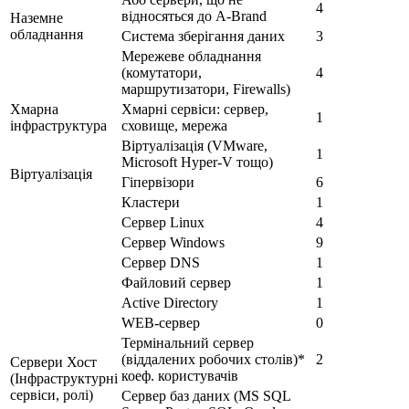
4
відносяться до A-Brand
Наземне
обладнання
Система зберігання даних
3
Мережеве обладнання
(комутатори,
4
маршрутизатори, Firewalls)
Хмарна
Хмарні сервіси: сервер,
1
інфраструктура
сховище, мережа
Віртуалізація (VMware,
1
Microsoft Hyper-V тощо)
Віртуалізація
Гіпервізори
6
Кластери
1
Сервер Linux
4
Сервер Windows
9
Сервер DNS
1
Файловий сервер
1
Active Directory
1
WEB-сервер
0
Термінальний сервер
(віддалених робочих столів)*
2
Сервери Хост
коеф. користувачів
(Інфраструктурні
сервіси, ролі)
Сервер баз даних (MS SQL