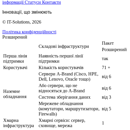
інформації
Статуси
Контакти
Інновації, що змінюють
© IT-Solutions, 2026
Політика конфіденційності
Розширений
Пакет
Складові інфраструктури
Розширений
Перша лінія
Наявність першої лінії
так
підтримки
підтримки
Користувачі
Кількість користувачів
71 +
Сервери A-Brand (Cisco, HPE,
від 6
Dell, Lenovo, Oracle тощо)
Або сервери, що не
від 6
відносяться до A-Brand
Наземне
обладнання
Система зберігання даних
від 3
Мережеве обладнання
(комутатори, маршрутизатори,
від 5
Firewalls)
Хмарна
Хмарні сервіси: сервер,
1
інфраструктура
сховище, мережа