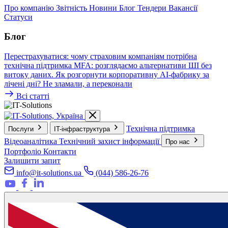
Про компанію
Звітність
Новини
Блог
Тендери
Вакансії
Статуси
Блог
Перестрахуватися: чому страховим компаніям потрібна
технічна підтримка
MFA: розглядаємо альтернативи
ШІ без
витоку даних. Як розгорнути корпоративну AI-фабрику за
лічені дні?
Не зламали, а переконали
Всі статті
Технічна підтримка
Послуги
IT-інфраструктура
Відеоаналітика
Технічний захист інформації
Про нас
Портфоліо
Контакти
Залишити запит
info@it-solutions.ua
(044) 586-26-76