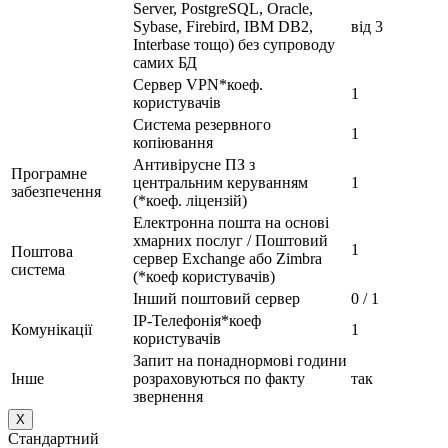
Server, PostgreSQL, Oracle,
Sybase, Firebird, IBM DB2,
від 3
Interbase тощо) без супроводу
самих БД
Сервер VPN*коеф.
1
користувачів
Система резервного
1
копіювання
Антивірусне ПЗ з
Програмне
центральним керуванням
1
забезпечення
(*коеф. ліцензій)
Електронна пошта на основі
хмарних послуг / Поштовий
1
Поштова
сервер Exchange або Zimbra
система
(*коеф користувачів)
Інший поштовий сервер
0 / 1
IP-Телефонія*коеф
Комунікації
1
користувачів
Запит на понаднормові години
Інше
розраховуються по факту
так
звернення
X
Стандартний