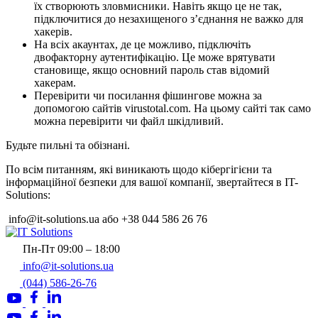
їх створюють зловмисники. Навіть якщо це не так,
підключитися до незахищеного з’єднання не важко для
хакерів.
На всіх акаунтах, де це можливо, підключіть
двофакторну аутентифікацію. Це може врятувати
становище, якщо основний пароль став відомий
хакерам.
Перевірити чи посилання фішингове можна за
допомогою сайтів virustotal.com. На цьому сайті так само
можна перевірити чи файл шкідливий.
Будьте пильні та обізнані.
По всім питанням, які виникають щодо кібергігієни та
інформаційної безпеки для вашої компанії, звертайтеся в IT-
Solutions:
info@it-solutions.ua або +38 044 586 26 76
Пн-Пт 09:00 – 18:00
info@it-solutions.ua
(044) 586-26-76