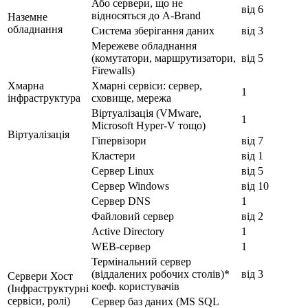
Або сервери, що не
від 6
відносяться до A-Brand
Наземне
обладнання
Система зберігання даних
від 3
Мережеве обладнання
(комутатори, маршрутизатори,
від 5
Firewalls)
Хмарна
Хмарні сервіси: сервер,
1
інфраструктура
сховище, мережа
Віртуалізація (VMware,
1
Microsoft Hyper-V тощо)
Віртуалізація
Гіпервізори
від 7
Кластери
від 1
Сервер Linux
від 5
Сервер Windows
від 10
Сервер DNS
1
Файловий сервер
від 2
Active Directory
1
WEB-сервер
1
Термінальний сервер
(віддалених робочих столів)*
від 3
Сервери Хост
коеф. користувачів
(Інфраструктурні
сервіси, ролі)
Сервер баз даних (MS SQL