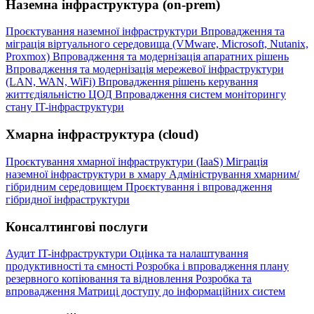
Наземна інфраструктура (on-prem)
Проєктування наземної інфраструктури
Впровадження та
міграція віртуального середовища (VMware, Microsoft, Nutanix,
Proxmox)
Впровадження та модернізація апаратних рішень
Впровадження та модернізація мережевої інфраструктури
(LAN, WAN, WiFi)
Впровадження рішень керування
життєдіяльністю ЦОД
Впровадження систем моніторингу
стану IT-інфраструктури
Хмарна інфраструктура (cloud)
Проєктування хмарної інфраструктури (IaaS)
Міграція
наземної інфраструктури в хмару
Адміністрування хмарним/
гібридним середовищем
Проєктування і впровадження
гібридної інфраструктури
Консалтингові послуги
Аудит IT-інфраструктури
Оцінка та налаштування
продуктивності та ємності
Розробка і впровадження плану
резервного копіювання та відновлення
Розробка та
впровадження Матриці доступу до інформаційних систем