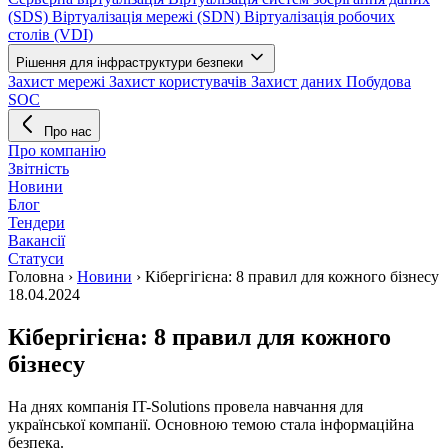
(SDS)
Віртуалізація мережі (SDN)
Віртуалізація робочих
столів (VDI)
Рішення для інфраструктури безпеки
Захист мережі
Захист користувачів
Захист даних
Побудова
SOC
Про нас
Про компанію
Звітність
Новини
Блог
Тендери
Вакансії
Статуси
Головна
›
Новини
›
Кібергігієна: 8 правил для кожного бізнесу
18.04.2024
Кібергігієна: 8 правил для кожного
бізнесу
На днях компанія IT-Solutions провела навчання для
української компанії. Основною темою стала інформаційна
безпека.