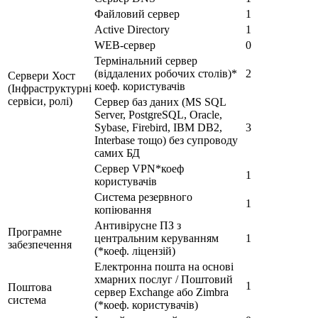
Файловий сервер
1
Active Directory
1
WEB-сервер
0
Термінальний сервер
(віддалених робочих столів)*
2
Сервери Хост
коеф. користувачів
(Інфраструктурні
сервіси, ролі)
Сервер баз даних (MS SQL
Server, PostgreSQL, Oracle,
Sybase, Firebird, IBM DB2,
3
Interbase тощо) без супроводу
самих БД
Сервер VPN*коеф
1
користувачів
Система резервного
1
копіювання
Антивірусне ПЗ з
Програмне
центральним керуванням
1
забезпечення
(*коеф. ліцензій)
Електронна пошта на основі
хмарних послуг / Поштовий
1
Поштова
сервер Exchange або Zimbra
система
(*коеф. користувачів)