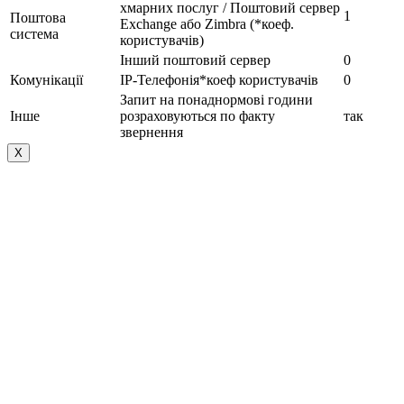
хмарних послуг / Поштовий сервер
1
Поштова
Exchange або Zimbra (*коеф.
система
користувачів)
Інший поштовий сервер
0
Комунікації
IP-Телефонія*коеф користувачів
0
Запит на понаднормові години
Інше
розраховуються по факту
так
звернення
Х