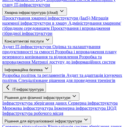
стану IT-інфраструктури
Хмарна інфраструктура (cloud)
Проєктування хмарної інфраструктури (IaaS)
Міграція
наземної інфраструктури в хмару
Адміністрування хмарним/
гібридним середовищем
Проєктування і впровадження
гібридної інфраструктури
Консалтингові послуги
Аудит IT-інфраструктури
Оцінка та налаштування
продуктивності та ємності
Розробка і впровадження плану
резервного копіювання та відновлення
Розробка та
впровадження Матриці доступу до інформаційних систем
Інформаційна безпека
Розробка політик та регламентів
Аудит та адаптація існуючих
політик
Спеціалізоване рішення для проведення тренінгів
IT-інфраструктура
Рішення для фізичної інфраструктури
Інфраструктура зберігання даних
Серверна інфраструктура
Мережева інфраструктура
Інженерна інфраструктура ЦОД
Інфраструктура робочого місця
Рішення для віртуалізованої інфраструктури
Серверна віртуалізація
Віртуалізація систем зберігання даних