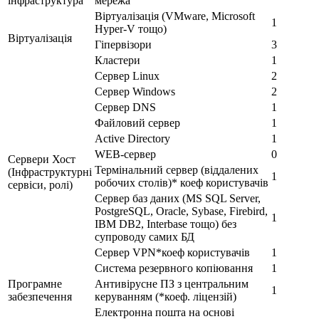
інфраструктура
мережа
Віртуалізація (VMware, Microsoft
1
Hyper-V тощо)
Віртуалізація
Гіпервізори
3
Кластери
1
Сервер Linux
2
Сервер Windows
2
Сервер DNS
1
Файловий сервер
1
Active Directory
1
WEB-сервер
0
Сервери Хост
Термінальний сервер (віддалених
(Інфраструктурні
1
робочих столів)* коеф користувачів
сервіси, ролі)
Сервер баз даних (MS SQL Server,
PostgreSQL, Oracle, Sybase, Firebird,
1
IBM DB2, Interbase тощо) без
супроводу самих БД
Сервер VPN*коеф користувачів
1
Система резервного копіювання
1
Програмне
Антивірусне ПЗ з центральним
1
забезпечення
керуванням (*коеф. ліцензій)
Електронна пошта на основі