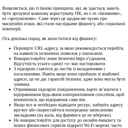
Виявляється, що ті базові принципи, які, як здається, мають
бути зрозумілі кожному користувачу ПК, не є ні «базовими»,
ні «зрозумілими». Саме через це щодня ми чуємо про
масштабні атаки, які стали наслідками фішингу, або соціальної
інженерії.
Ось декілька порад, як захиститися від фішингу:
Перевірте URL-адресу, за якою рекомендується перейти,
на наявність незначних помилок у написанні.
Використовуйте лише безпечні https-з’єднання.
Відсутність усього однієї «s» має насторожити.
З підозрою ставтеся до листів із вкладеннями і
посиланнями. Навіть якщо вони прийшли зі знайомої
адреси, це не дає гарантій безпеки, адже вона могла бути
зламана.
Отримавши підозріле повідомлення, варто зв’язатися з
відправником будь-яким альтернативним способом, щоб
впевнитися, що відправник саме він.
Якщо все ж необхідно відвідати ресурс, наберіть адресу
вручну або скористайтеся попередньо записаними
закладками (на жаль, від фармінга це не вбереже).
Не використовуйте для доступу до онлайн-банкінгу та
інших фінансових сервісів відкриті Wi-Fi мережі: часто