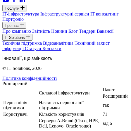
Послуги
ІТ-інфраструктура
Інфраструктурні сервіси
IT консалтинг
Портфоліо
Про нас
Про компанію
Звітність
Новини
Блог
Тендери
Вакансії
IT-Solutions
Технічна підтримка
Відеоаналітика
Технічний захист
інформації
Статуси
Контакти
Інновації, що змінюють
© IT-Solutions, 2026
Політика конфіденційності
Розширений
Пакет
Складові інфраструктури
Розширений
Перша лінія
Наявність першої лінії
так
підтримки
підтримки
Користувачі
Кількість користувачів
71 +
Сервери A-Brand (Cisco, HPE,
від 6
Dell, Lenovo, Oracle тощо)