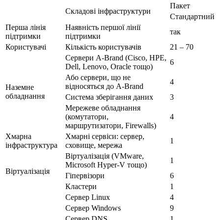
Пакет
Складові інфраструктури
Стандартний
Перша лінія
Наявність першої лінії
так
підтримки
підтримки
Користувачі
Кількість користувачів
21 – 70
Сервери A-Brand (Cisco, HPE,
6
Dell, Lenovo, Oracle тощо)
Або сервери, що не
4
відносяться до A-Brand
Наземне
обладнання
Система зберігання даних
3
Мережеве обладнання
(комутатори,
4
маршрутизатори, Firewalls)
Хмарна
Хмарні сервіси: сервер,
1
інфраструктура
сховище, мережа
Віртуалізація (VMware,
1
Microsoft Hyper-V тощо)
Віртуалізація
Гіпервізори
6
Кластери
1
Сервер Linux
4
Сервер Windows
9
Сервер DNS
1