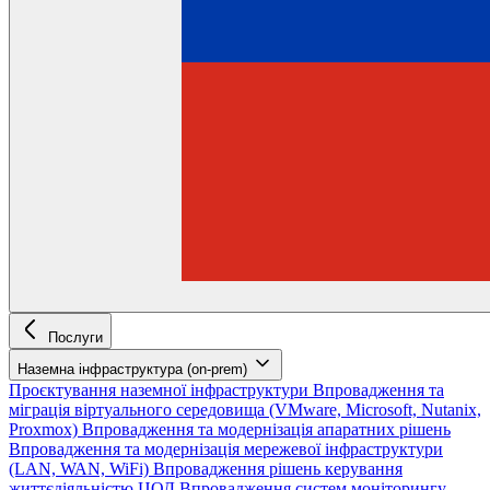
Послуги
Наземна інфраструктура (on-prem)
Проєктування наземної інфраструктури
Впровадження та
міграція віртуального середовища (VMware, Microsoft, Nutanix,
Proxmox)
Впровадження та модернізація апаратних рішень
Впровадження та модернізація мережевої інфраструктури
(LAN, WAN, WiFi)
Впровадження рішень керування
життєдіяльністю ЦОД
Впровадження систем моніторингу