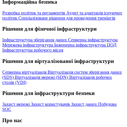
Інформаційна безпека
Розробка політик та регламентів
Аудит та адаптація існуючих
політик
Спеціалізоване рішення для проведення тренінгів
Рішення для фізичної інфраструктури
Інфраструктура зберігання даних
Серверна інфраструктура
Мережева інфраструктура
Інженерна інфраструктура ЦОД
Інфраструктура робочого місця
Рішення для віртуалізованої інфраструктури
Серверна віртуалізація
Віртуалізація систем зберігання даних
(SDS)
Віртуалізація мережі (SDN)
Віртуалізація робочих
столів (VDI)
Рішення для інфраструктури безпеки
Захист мережі
Захист користувачів
Захист даних
Побудова
SOC
Про нас