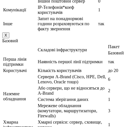
Інший поштовий сервер
0
IP-Телефонія*коеф
Комунікації
1
користувачів
Запит на понаднормові
Інше
години розраховуються по
так
факту звернення
X
Базовий
Пакет
Складові інфраструктури
Базовий
Перша лінія
Наявність першої лінії підтримки
так
підтримки
Користувачі
Кількість користувачів
до 20
Сервери A-Brand (Cisco, HPE, Dell,
6
Lenovo, Oracle тощо)
Або сервери, що не відносяться до
2
A-Brand
Наземне
обладнання
Система зберігання даних
1
Мережеве обладнання
(комутатори, маршрутизатори,
3
Firewalls)
Хмарна
Хмарні сервіси: сервер, сховище,
1